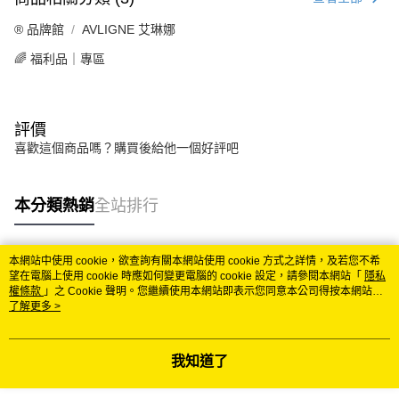
®️ 品牌館
AVLIGNE 艾琳娜
🌈 福利品｜專區
評價
喜歡這個商品嗎？購買後給他一個好評吧
本分類熱銷
全站排行
本網站中使用 cookie，欲查詢有關本網站使用 cookie 方式之詳情，及若您不希
熱門標籤
望在電腦上使用 cookie 時應如何變更電腦的 cookie 設定，請參閱本網站「
隱私
權條款
」之 Cookie 聲明。您繼續使用本網站即表示您同意本公司得按本網站使
用條款之 Cookie 聲明使用 cookie。
了解更多 >
我知道了