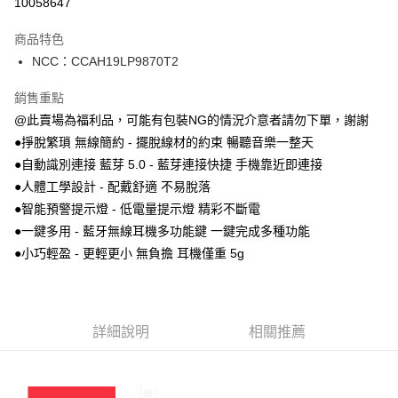
10058647
3 期 0 利率 每期
NT$133
21家銀行
商品特色
合作金庫商業銀行
第一商業銀行
超商取貨付款
NCC：CCAH19LP9870T2
華南商業銀行
彰化商業銀行
LINE Pay
上海商業儲蓄銀行
台北富邦商業銀行
銷售重點
國泰世華商業銀行
兆豐國際商業銀行
Apple Pay
@此賣場為福利品，可能有包裝NG的情況介意者請勿下單，謝謝
臺灣中小企業銀行
台中商業銀行
●掙脫繁瑣 無線簡約 - 擺脫線材的約束 暢聽音樂一整天
匯豐（台灣）商業銀行
華泰商業銀行
街口支付
聯邦商業銀行
遠東國際商業銀行
●自動識別連接 藍芽 5.0 - 藍芽連接快捷 手機靠近即連接
元大商業銀行
永豐商業銀行
悠遊付
●人體工學設計 - 配戴舒適 不易脫落
玉山商業銀行
星展（台灣）商業銀行
●智能預警提示燈 - 低電量提示燈 精彩不斷電
台新國際商業銀行
中國信託商業銀行
Google Pay
●一鍵多用 - 藍牙無線耳機多功能鍵 一鍵完成多種功能
台灣樂天信用卡公司
全盈+PAY
●小巧輕盈 - 更輕更小 無負擔 耳機僅重 5g
ATM付款
運送方式
詳細說明
相關推薦
全家取貨付款
每筆NT$60，滿NT$699(含以上)免運費