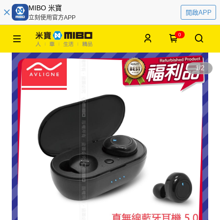
MIBO 米寶
開啟APP
立刻使用官方APP
0
1
/
2