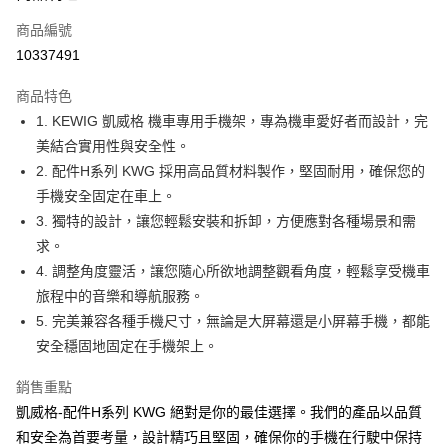
合作金庫商業銀行
第一商業銀行
超商取貨付款
商品編號
華南商業銀行
彰化商業銀行
10337491
LINE Pay
上海商業儲蓄銀行
台北富邦商業銀行
國泰世華商業銀行
兆豐國際商業銀行
商品特色
Apple Pay
臺灣中小企業銀行
台中商業銀行
1. KEWIG 凱威格 機車專用手機架，專為機車愛好者而設計，完
匯豐（台灣）商業銀行
華泰商業銀行
街口支付
美結合實用性與安全性。
聯邦商業銀行
遠東國際商業銀行
元大商業銀行
永豐商業銀行
2. 配件H系列 KWG 採用高品質材料製作，堅固耐用，確保您的
悠遊付
玉山商業銀行
星展（台灣）商業銀行
手機安全固定在車上。
台新國際商業銀行
中國信託商業銀行
Google Pay
3. 獨特的設計，讓您輕鬆安裝和拆卸，方便應對各種場景和需
台灣樂天信用卡公司
求。
全盈+PAY
4. 調整角度靈活，讓您隨心所欲地調整觀看角度，輕鬆享受機車
ATM付款
旅程中的音樂和導航服務。
5. 完美兼容各種手機尺寸，無論是大屏幕還是小屏幕手機，都能
運送方式
安全穩固地固定在手機架上。
全家取貨付款
銷售重點
每筆NT$60，滿NT$699(含以上)免運費
凱威格-配件H系列 KWG 絕對是你的最佳選擇。我們的產品以品質
線上付款後全家取貨
和安全為首要考量，設計精巧且堅固，確保你的手機在行駛中保持