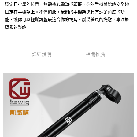
每筆NT$60，滿NT$699(含以上)免運費
穩定且牢靠的位置。無需擔心震動或顛簸，你的手機將始終安全地
固定在手機架上。不僅如此，我們的手機架還具有調節角度的功
7-11取貨付款
能，讓你可以輕鬆調整最適合你的視角。感受著風的撫慰，專注於
每筆NT$60，滿NT$699(含以上)免運費
騎乘的樂趣
線上付款後7-11取貨
每筆NT$60，滿NT$699(含以上)免運費
宅配
詳細說明
相關推薦
每筆NT$60，滿NT$699(含以上)免運費
離島宅配
每筆NT$200