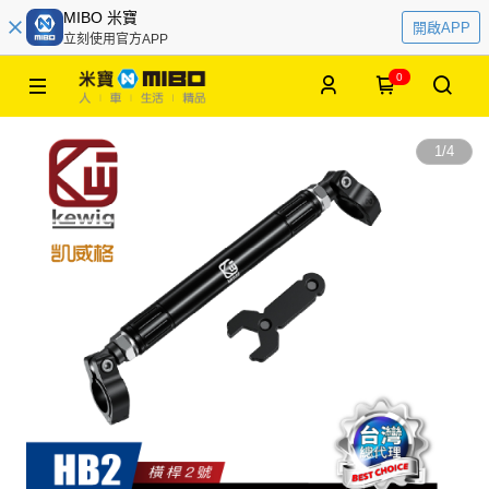
MIBO 米寶
開啟APP
立刻使用官方APP
0
1
/
4