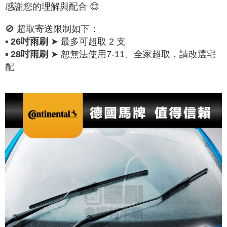
感謝您的理解與配合 😊
NT$200/order
🚫 超取寄送限制如下：
網購自取
▪
➤ 最多可超取 2 支
26吋雨刷
Free shipping
▪
➤ 恕無法使用7-11、全家超取，請改選宅
28吋雨刷
配