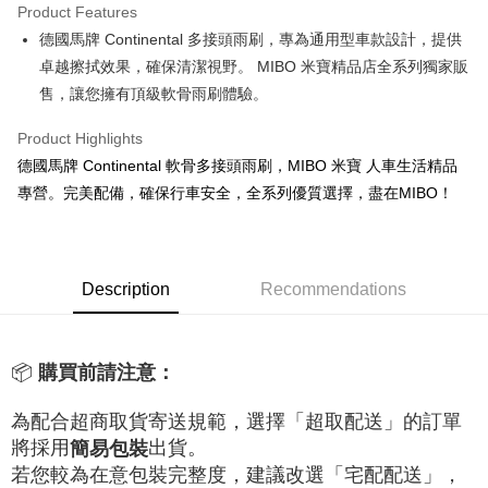
Product Features
JKOPAY
德國馬牌 Continental 多接頭雨刷，專為通用型車款設計，提供
卓越擦拭效果，確保清潔視野。 MIBO 米寶精品店全系列獨家販
Easy Wallet
售，讓您擁有頂級軟骨雨刷體驗。
Google Pay
Product Highlights
Plus Pay
德國馬牌 Continental 軟骨多接頭雨刷，MIBO 米寶 人車生活精品
ATM Transfer
專營。完美配備，確保行車安全，全系列優質選擇，盡在MIBO！
Shipping Method
線上付款後全家取貨
Description
Recommendations
NT$60/order | Free shipping on orders of NT$699 or more
線上付款後7-11取貨
📦
購買前請注意：
NT$60/order | Free shipping on orders of NT$699 or more
宅配
為配合超商取貨寄送規範，選擇「超取配送」的訂單
NT$60/order | Free shipping on orders of NT$699 or more
將採用
出貨。
簡易包裝
若您較為在意包裝完整度，建議改選「宅配配送」，
離島宅配