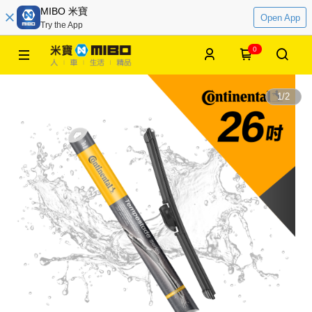
MIBO 米寶
Open App
Try the App
0
1
/
2