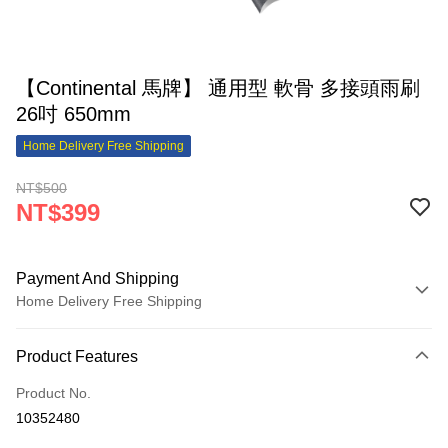
【Continental 馬牌】 通用型 軟骨 多接頭雨刷
26吋 650mm
Home Delivery Free Shipping
NT$500
NT$399
Payment And Shipping
Home Delivery Free Shipping
Payment Method
Product Features
Credit Card (Full Payment)
Product No.
LINE Pay
10352480
Apple Pay