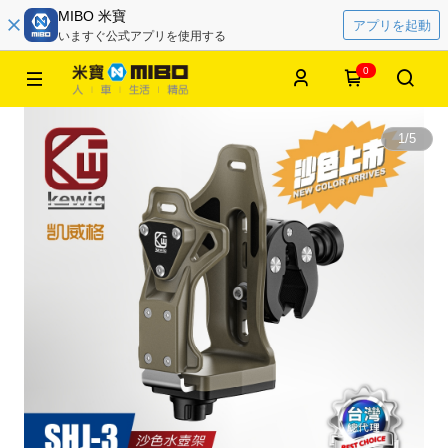
MIBO 米寶
アプリを起動
いますぐ公式アプリを使用する
0
1
/
5