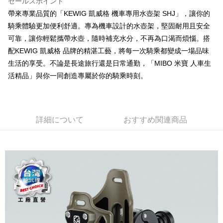
セールスポイント
帶來專業品質的「KEWIG 凱威格 機車專用水壺架 SHJ」，讓你的
全家取貨付款
騎乘體驗更加便利舒適。專為機車設計的水壺架，堅固耐用且安全
配送毎にNT$60、NT$699以上で送料無料
可靠，讓你輕鬆攜帶水壺，隨時補充水分，不再為口渴而煩惱。搭
線上付款後全家取貨
配KEWIG 凱威格 品牌的精湛工藝，將每一次騎乘都變成一場品味
配送毎にNT$60、NT$699以上で送料無料
生活的享受。不論是長途旅行還是日常通勤，「MIBO 米寶 人車生
活精品」與你一同創造專屬於你的騎乘時刻。
7-11取貨付款
配送毎にNT$60、NT$699以上で送料無料
線上付款後7-11取貨
詳細について
おすすめ関連商品
配送毎にNT$60、NT$699以上で送料無料
宅配
配送毎にNT$60、NT$699以上で送料無料
離島宅配
配送毎にNT$200