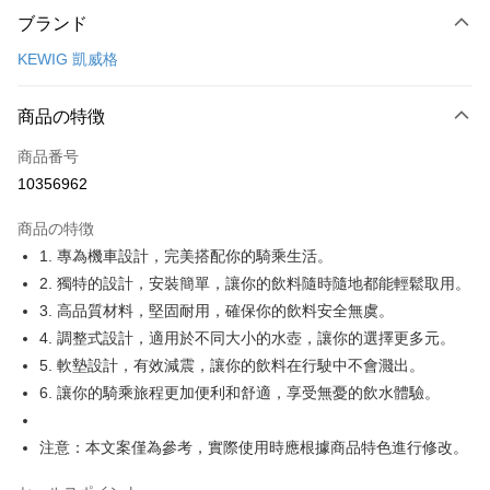
ブランド
クレジットカード1回払い
KEWIG 凱威格
クレジットカード分割払い
3回払い、金利0、毎回
NT$166
21行の銀行
商品の特徴
合作金庫商業銀行
第一商業銀行
コンビニ店頭代金引換
商品番号
華南商業銀行
彰化商業銀行
10356962
LINE Pay
上海商業儲蓄銀行
台北富邦商業銀行
国泰世華商業銀行
兆豐國際商業銀行
商品の特徴
Apple Pay
台湾中小企業銀行
台中商業銀行
1. 專為機車設計，完美搭配你的騎乘生活。
HSBC(台湾)商業銀行
華泰商業銀行
JKOPAY
2. 獨特的設計，安裝簡單，讓你的飲料隨時隨地都能輕鬆取用。
聯邦商業銀行
遠東国際商業銀行
元大商業銀行
永豐商業銀行
3. 高品質材料，堅固耐用，確保你的飲料安全無虞。
Easy Wallet
玉山商業銀行
星展(台湾)商業銀行
4. 調整式設計，適用於不同大小的水壺，讓你的選擇更多元。
台新國際商業銀行
中国信託商業銀行
Google Pay
5. 軟墊設計，有效減震，讓你的飲料在行駛中不會濺出。
台湾楽天クレジットカード会社
6. 讓你的騎乘旅程更加便利和舒適，享受無憂的飲水體驗。
Plus Pay
ATM払い
注意：本文案僅為參考，實際使用時應根據商品特色進行修改。
配送方法