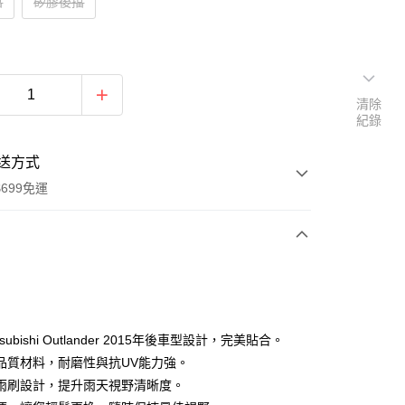
擋
矽膠後擋
清除
紀錄
送方式
699免運
次付款
期付款
0 利率 每期
NT$99
21家銀行
subishi Outlander 2015年後車型設計，完美貼合。
庫商業銀行
第一商業銀行
品質材料，耐磨性與抗UV能力強。
付款
業銀行
彰化商業銀行
雨刷設計，提升雨天視野清晰度。
業儲蓄銀行
台北富邦商業銀行