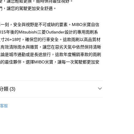
便，讓您輕鬆更換，隨時保持最佳視野。
華商業銀行
兆豐國際商業銀行
們，讓您的駕駛更加安全舒適。
小企業銀行
台中商業銀行
台灣）商業銀行
華泰商業銀行
業銀行
遠東國際商業銀行
一刻，安全與視野是不可或缺的要素。MIBO米寶自信
業銀行
永豐商業銀行
15年後的Mitsubishi三菱Outlander設計的專用雨刷系
業銀行
星展（台灣）商業銀行
寸26+18吋，確保您的行車安全。這款雨刷以高品質材
際商業銀行
中國信託商業銀行
y
能有效清除雨水與雜質，讓您在惡劣天氣中依然保持清晰
天信用卡公司
享後付
無論是城市通勤或是長途旅行，這款年度暢銷車款的雨刷
的最佳夥伴。選擇MIBO米寶，讓每一次駕駛都更加安
FTEE先享後付」】
先享後付是「在收到商品之後才付款」的支付方式。 讓您購物簡單
心！
：不需註冊會員、不需綁卡、不需儲值。
：只要手機號碼，簡訊認證，即可結帳。
類 (3)
：先確認商品／服務後，再付款。
MICHELIN 米其林
付款
EE先享後付」結帳流程】
客服
0，滿NT$699(含以上)免運費
方式選擇「AFTEE先享後付」後，將跳轉至「AFTEE先享後
專用款
Mitsubishi 三菱
頁面，進行簡訊認證並確認金額後，即可完成結帳。
後全家取貨
成立數日內，您將收到繳費通知簡訊。
專用款
年度暢銷車款
費通知簡訊後14天內，點擊此簡訊中的連結，可透過四大超商
0，滿NT$699(含以上)免運費
網路銀行／等多元方式進行付款，方視為交易完成。