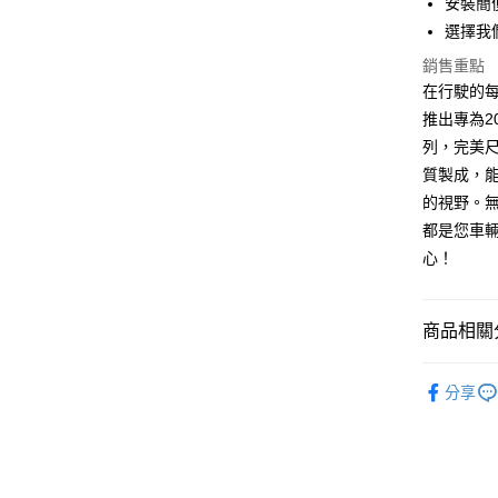
安裝簡
國泰世
選擇我
Apple Pay
臺灣中
匯豐（
銷售重點
街口支付
聯邦商
在行駛的每
元大商
悠遊付
推出專為20
玉山商
列，完美尺
台新國
Google Pa
質製成，
台灣樂
AFTEE先
的視野。
相關說明
都是您車輛
【關於「A
心！
ATM付款
AFTEE
便利好安
１．簡單
２．便利
商品相關分
運送方式
３．安心
®️ 品牌館
全家取貨
【「AFT
分享
每筆NT$6
１．於結帳
♦️ 雨刷｜
付」結帳
線上付款
２．訂單
♦️ 雨刷｜
３．收到繳
每筆NT$6
／ATM／