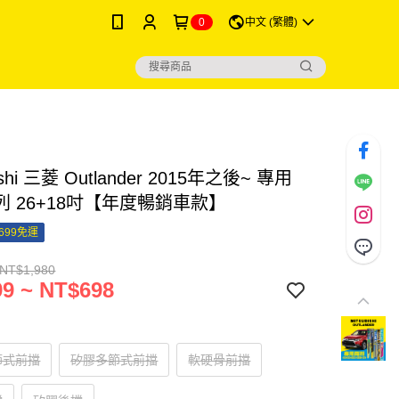
0
中文 (繁體)
bishi 三菱 Outlander 2015年之後~ 專用
列 26+18吋【年度暢銷車款】
699免運
 NT$1,980
9 ~ NT$698
節式前擋
矽膠多節式前擋
軟硬骨前擋