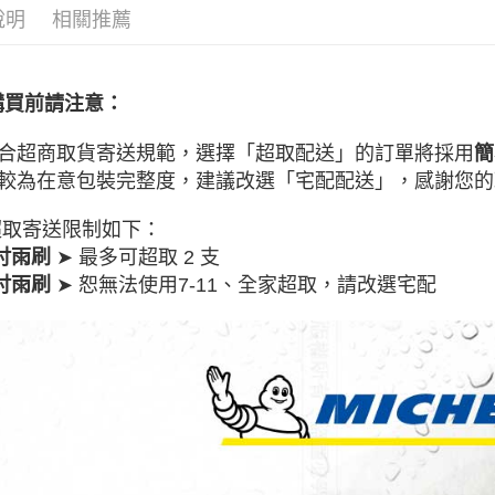
※ 請注意
說明
相關推薦
7-11取貨
絡購買商品
先享後付
每筆NT$6
※ 交易是
是否繳費成
線上付款後
購買前請注意：
付客戶支
每筆NT$6
【注意事
合超商取貨寄送規範，選擇「超取配送」的訂單將採用
簡
宅配
１．透過由
較為在意包裝完整度，建議改選「宅配配送」，
感謝您的
交易，需
每筆NT$6
求債權轉
２．關於
 超取寄送限制如下：
離島宅配
https://aft
➤ 最多可超取 2 支
6吋雨刷
每筆NT$2
３．未成
➤ 恕無法使用7-11、全家超取，請改選宅配
8吋雨刷
「AFTE
任。
４．使用「
即時審查
結果請求
５．嚴禁
形，恩沛
動。