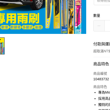
軟骨前
數量
付款與運
超取滿NT$
付款方式
商品特色
信用卡一
商品編號
10483732
信用卡分
商品特色
3 期 
專為Mit
合作金
採用高
超商取貨
華南商
獨特的
LINE Pay
上海商