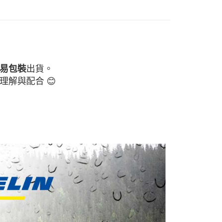
：結帳手續完成當下不需立刻繳費，但若您需要取消訂單，請聯
付款
的店家。未經商家同意取消之訂單仍視為有效，需透過AFTEE
繳納相關費用。
0，滿NT$699(含以上)免運費
否成功請以「AFTEE先享後付 」之結帳頁面顯示為準，若有關於
功／繳費後需取消欲退款等相關疑問，請聯繫「AFTEE先享後
7-11取貨
援中心」
https://netprotections.freshdesk.com/support/home
0，滿NT$699(含以上)免運費
項】
出貨。
易包裝
恩沛科技股份有限公司提供之「AFTEE先享後付」服務完成之
理解與配合 😊
依本服務之必要範圍內提供個人資料，並將交易相關給付款項請
0，滿NT$699(含以上)免運費
讓予恩沛科技股份有限公司。
個人資料處理事宜，請瀏覽以下網址：
ee.tw/terms/#terms3
00
年的使用者請事先徵得法定代理人或監護人之同意方可使用
E先享後付」，若未經同意申辦者引起之損失，本公司不負相關責
AFTEE先享後付」時，將依據個別帳號之用戶狀況，依本公司
核予不同之上限額度；若仍有額度不足之情形，本公司將視審查
用戶進行身份認證。
一人註冊多個帳號或使用他人資訊註冊。若發現惡意使用之情
科技股份有限公司將有權停止該用戶之使用額度並採取法律行