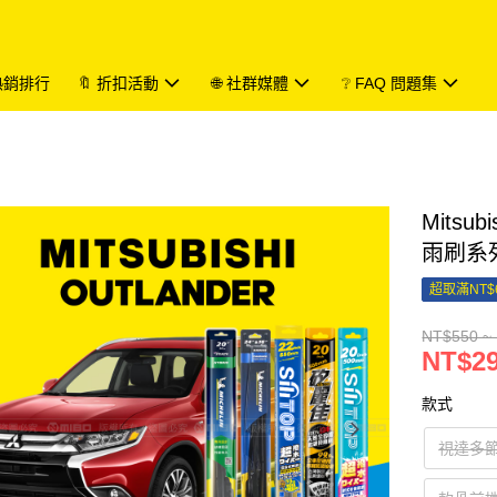
 熱銷排行
🔖 折扣活動
🌐 社群媒體
❔ FAQ 問題集
Mitsu
雨刷系
超取滿NT$
NT$550 ~
NT$29
款式
視達多