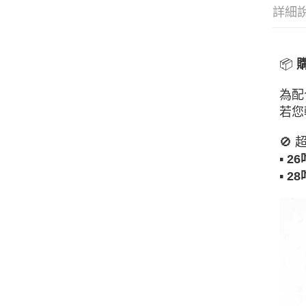
詳細
📦
為配
若您
🚫
▪
2
▪
2