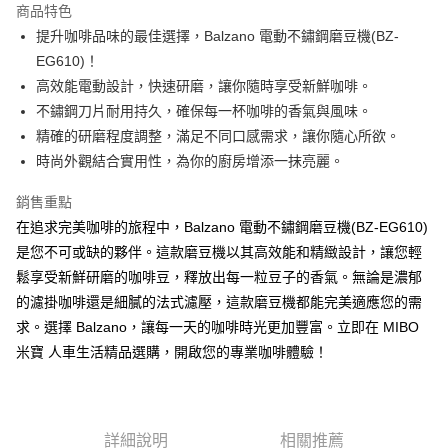
商品特色
合作金庫商業銀行
第一商業銀行
LINE Pay
提升咖啡品味的最佳選擇，Balzano 電動不鏽鋼磨豆機(BZ-
華南商業銀行
彰化商業銀行
EG610)！
Apple Pay
上海商業儲蓄銀行
台北富邦商業銀行
國泰世華商業銀行
兆豐國際商業銀行
高效能電動設計，快速研磨，讓你隨時享受新鮮咖啡。
街口支付
臺灣中小企業銀行
台中商業銀行
不鏽鋼刀片耐用持久，確保每一杯咖啡的香氣與風味。
匯豐（台灣）商業銀行
華泰商業銀行
精確的研磨程度調整，滿足不同口感需求，讓你隨心所欲。
悠遊付
聯邦商業銀行
遠東國際商業銀行
時尚外觀結合實用性，為你的廚房增添一抹亮麗。
元大商業銀行
永豐商業銀行
Google Pay
玉山商業銀行
星展（台灣）商業銀行
銷售重點
台新國際商業銀行
中國信託商業銀行
全盈+PAY
在追求完美咖啡的旅程中，Balzano 電動不鏽鋼磨豆機(BZ-EG610)
台灣樂天信用卡公司
ATM付款
是您不可或缺的夥伴。這款磨豆機以其高效能和精緻設計，讓您輕
鬆享受新鮮研磨的咖啡豆，釋放出每一粒豆子的香氣。無論是濃郁
運送方式
的濾掛咖啡還是細膩的法式濾壓，這款磨豆機都能完美適應您的需
求。選擇 Balzano，讓每一天的咖啡時光更加豐富。立即在 MIBO
宅配
米寶 人車生活精品選購，開啟您的專業咖啡體驗！
每筆NT$60，滿NT$699(含以上)免運費
離島宅配
每筆NT$200
詳細說明
相關推薦