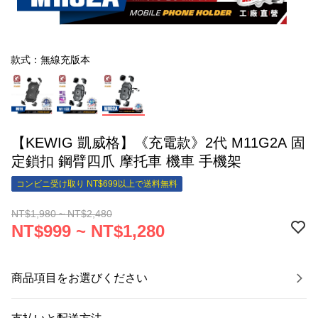
款式：無線充版本
【KEWIG 凱威格】《充電款》2代 M11G2A 固
定鎖扣 鋼臂四爪 摩托車 機車 手機架
コンビニ受け取り NT$699以上で送料無料
NT$1,980 ~ NT$2,480
NT$999 ~ NT$1,280
商品項目をお選びください