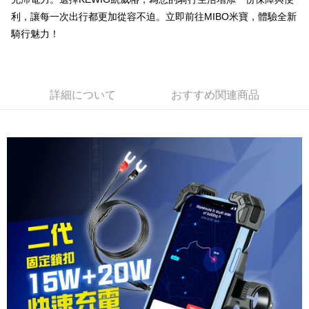
ATM払い
利，讓每一次出行都更加從容不迫。立即前往MIBO米寶，體驗全新
騎行魅力！
配送方法
全家取貨付款
配送毎にNT$60、NT$699以上で送料無料
詳細について
おすすめ関連商品
線上付款後全家取貨
配送毎にNT$60、NT$699以上で送料無料
7-11取貨付款
配送毎にNT$60、NT$699以上で送料無料
線上付款後7-11取貨
配送毎にNT$60、NT$699以上で送料無料
宅配
配送毎にNT$60、NT$699以上で送料無料
離島宅配
配送毎にNT$200