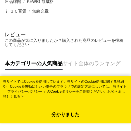
®️ 品牌館
KEWIG 凱威格
📱 ３Ｃ百貨
無線充電
レビュー
この商品が気に入りましたか？購入された商品のレビューを投稿
してください
本カテゴリーの人気商品
サイト全体のランキング
当サイトではCookieを使用しています。当サイトのCookie使用に関する詳細
人気タグ
や、Cookieを無効にしたい場合のブラウザでの設定方法については、当サイト
「
プライバシーポリシー
」のCookieポリシーをご参照ください。お客さま
が、当サイトを引き続き使用される場合、当社がサイト利用規約のCookieポリ
詳しく見る >
シーに基づいてCookieを使用することに同意したものとみなします。
分かりました