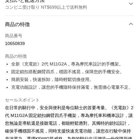
支払いと配送方法
コンビニ受け取り NT$699以上で送料無料
お支払い方法
商品の特徴
クレジットカード1回払い
商品番号
クレジットカード分割払い
10650839
3回払い、金利0、毎回
NT$333
21行の銀行
商品の特徴
合作金庫商業銀行
第一商業銀行
コンビニ店頭代金引換
全新《充電款》2代 M11G2A，專為摩托車設計的手機架。
華南商業銀行
彰化商業銀行
固定鎖扣搭配鋼臂四爪，穩固不搖晃，保障您的手機安全。
LINE Pay
上海商業儲蓄銀行
台北富邦商業銀行
国泰世華商業銀行
兆豐國際商業銀行
簡易安裝，快速拆卸，隨時輕鬆切換使用。
Apple Pay
台湾中小企業銀行
台中商業銀行
充電功能設計，讓您的手機隨時保持滿電，無需擔心電量不足。
HSBC(台湾)商業銀行
華泰商業銀行
JKOPAY
聯邦商業銀行
遠東国際商業銀行
セールスポイント
元大商業銀行
永豐商業銀行
Easy Wallet
在日常的騎行中，安全與便利是每位騎士的首要考量。《充電款》2
玉山商業銀行
星展(台湾)商業銀行
代 M11G2A 固定鎖扣鋼臂四爪手機架，專為摩托車和機車設計，讓
台新國際商業銀行
中国信託商業銀行
Google Pay
您無論是導航還是接聽電話，都能輕鬆應對。其獨特的鎖扣設計，
台湾楽天クレジットカード会社
Plus Pay
確保手機穩固不搖晃，同時支援快速充電功能，讓您在行駛中保持
充沛電力。選擇KEWIG凱威格，為您的騎行生活增添一份保障與便