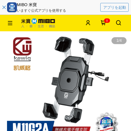
MIBO 米寶
アプリを起動
いますぐ公式アプリを使用する
0
1
/
4