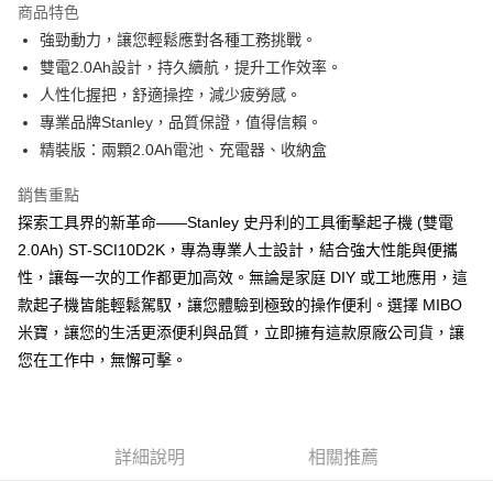
商品特色
合作金庫商業銀行
第一商業銀行
LINE Pay
強勁動力，讓您輕鬆應對各種工務挑戰。
華南商業銀行
彰化商業銀行
雙電2.0Ah設計，持久續航，提升工作效率。
Apple Pay
上海商業儲蓄銀行
台北富邦商業銀行
國泰世華商業銀行
兆豐國際商業銀行
人性化握把，舒適操控，減少疲勞感。
街口支付
臺灣中小企業銀行
台中商業銀行
專業品牌Stanley，品質保證，值得信賴。
匯豐（台灣）商業銀行
華泰商業銀行
精裝版：兩顆2.0Ah電池、充電器、收納盒
悠遊付
聯邦商業銀行
遠東國際商業銀行
元大商業銀行
永豐商業銀行
Google Pay
銷售重點
玉山商業銀行
星展（台灣）商業銀行
探索工具界的新革命——Stanley 史丹利的工具衝擊起子機 (雙電
台新國際商業銀行
中國信託商業銀行
全盈+PAY
2.0Ah) ST-SCI10D2K，專為專業人士設計，結合強大性能與便攜
台灣樂天信用卡公司
ATM付款
性，讓每一次的工作都更加高效。無論是家庭 DIY 或工地應用，這
款起子機皆能輕鬆駕馭，讓您體驗到極致的操作便利。選擇 MIBO
運送方式
米寶，讓您的生活更添便利與品質，立即擁有這款原廠公司貨，讓
您在工作中，無懈可擊。
宅配
每筆NT$60，滿NT$699(含以上)免運費
離島宅配
詳細說明
相關推薦
每筆NT$200