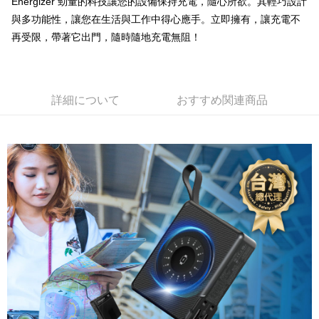
Energizer 勁量的科技讓您的設備保持充電，隨心所欲。其輕巧設計
與多功能性，讓您在生活與工作中得心應手。立即擁有，讓充電不
全家取貨付款
再受限，帶著它出門，隨時隨地充電無阻！
配送毎にNT$60、NT$699以上で送料無料
線上付款後全家取貨
配送毎にNT$60、NT$699以上で送料無料
詳細について
おすすめ関連商品
7-11取貨付款
配送毎にNT$60、NT$699以上で送料無料
線上付款後7-11取貨
配送毎にNT$60、NT$699以上で送料無料
宅配
配送毎にNT$60、NT$699以上で送料無料
離島宅配
配送毎にNT$200