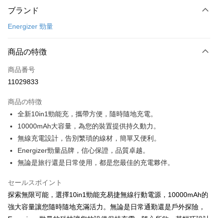
ブランド
クレジットカード1回払い
Energizer 勁量
クレジットカード分割払い
3回払い、金利0、毎回
NT$526
21行の銀行
商品の特徴
合作金庫商業銀行
第一商業銀行
コンビニ店頭代金引換
商品番号
華南商業銀行
彰化商業銀行
11029833
LINE Pay
上海商業儲蓄銀行
台北富邦商業銀行
国泰世華商業銀行
兆豐國際商業銀行
商品の特徴
Apple Pay
台湾中小企業銀行
台中商業銀行
全新10in1勁能充，攜帶方便，隨時隨地充電。
HSBC(台湾)商業銀行
華泰商業銀行
JKOPAY
10000mAh大容量，為您的裝置提供持久動力。
聯邦商業銀行
遠東国際商業銀行
元大商業銀行
永豐商業銀行
無線充電設計，告別繁瑣的線材，簡單又便利。
Easy Wallet
玉山商業銀行
星展(台湾)商業銀行
Energizer勁量品牌，信心保證，品質卓越。
台新國際商業銀行
中国信託商業銀行
Google Pay
無論是旅行還是日常使用，都是您最佳的充電夥伴。
台湾楽天クレジットカード会社
Plus Pay
セールスポイント
ATM払い
探索無限可能，選擇10in1勁能充易捷無線行動電源，10000mAh的
強大容量讓您隨時隨地充滿活力。無論是日常通勤還是戶外探險，
配送方法