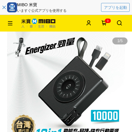
MIBO 米寶
アプリを起動
いますぐ公式アプリを使用する
0
1
/
5