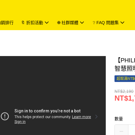
 熱銷排行
🔖 折扣活動
🌐 社群媒體
❔ FAQ 問題集
【PHIL
智慧照明
超取滿NT$
NT$2,190
NT$1,
數量