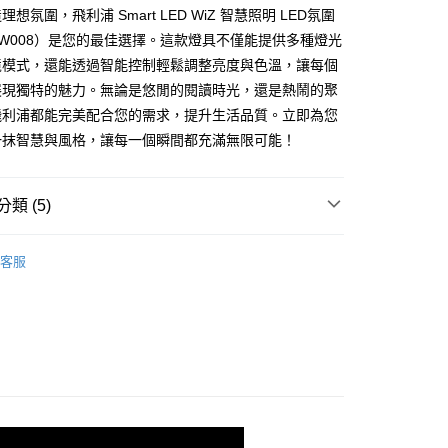
業銀行
星展（台灣）商業銀行
想氛圍，飛利浦 Smart LED WiZ 智慧照明 LED氛圍
際商業銀行
中國信託商業銀行
y
W008）是您的最佳選擇。這款燈具不僅能提供多種燈光
天信用卡公司
境模式，還能透過智能控制輕鬆調整亮度與色溫，讓每個
展現獨特的魅力。無論是悠閒的閱讀時光，還是熱鬧的聚
飛利浦都能完美配合您的需求，提升生活品質。立即為您
一抹智慧與風格，讓每一個瞬間都充滿無限可能！
付款
類 (5)
0，滿NT$699(含以上)免運費
PHILIPS 飛利浦
客服
後全家取貨
貨
LED 居家照明
0，滿NT$699(含以上)免運費
貨
生活小百貨
付款
貨
精選小家電
0，滿NT$699(含以上)免運費
小家電｜專區
7-11取貨
0，滿NT$699(含以上)免運費