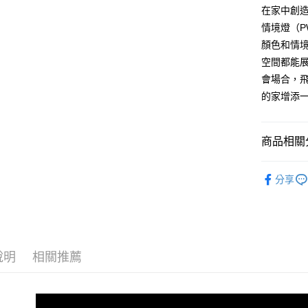
玉山商
在家中創造理
台新國
Google Pa
情境燈（P
台灣樂
全盈+PAY
顏色和情
空間都能
ATM付款
會場合，
的家增添
運送方式
全家取貨
商品相關分
每筆NT$6
®️ 品牌館
分享
線上付款
🏠 生活百
每筆NT$6
🏠 生活百
7-11取貨
🏠 生活百
每筆NT$6
說明
相關推薦
👑 精選
線上付款後
每筆NT$6