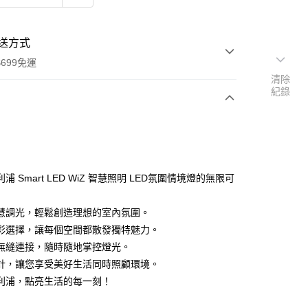
送方式
699免運
清除
紀錄
次付款
期付款
0 利率 每期
NT$596
21家銀行
浦 Smart LED WiZ 智慧照明 LED氛圍情境燈的無限可
庫商業銀行
第一商業銀行
付款
業銀行
彰化商業銀行
慧調光，輕鬆創造理想的室內氛圍。
業儲蓄銀行
台北富邦商業銀行
彩選擇，讓每個空間都散發獨特魅力。
華商業銀行
兆豐國際商業銀行
無縫連接，隨時隨地掌控燈光。
小企業銀行
台中商業銀行
計，讓您享受美好生活同時照顧環境。
台灣）商業銀行
華泰商業銀行
業銀行
遠東國際商業銀行
利浦，點亮生活的每一刻！
業銀行
永豐商業銀行