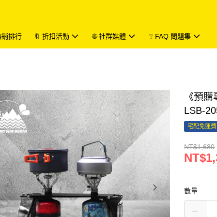
 熱銷排行
🔖 折扣活動
🌐 社群媒體
❔ FAQ 問題集
《預購
LSB-20
宅配免運費
NT$1,680
NT$1,
數量