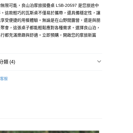
無限可能，良山泊摩旅摺疊桌 LSB-20597 是您旅途中
伴。這款輕巧的瓦斯桌不僅易於攜帶，還具備穩定性，讓
地享受便捷的用餐體驗。無論是在山野間露營，還是與朋
餐聚會，這張桌子都能輕鬆應對各種需求。選擇良山泊，
出行都充滿樂趣與舒適。立即預購，開啟您的摩旅新篇
付款
0，滿NT$699(含以上)免運費
類 (4)
後全家取貨
LSB 良山泊
0，滿NT$699(含以上)免運費
客服
貨
生活小百貨
付款
0，滿NT$699(含以上)免運費
貨
多功能置物架
風｜專區
7-11取貨
0，滿NT$699(含以上)免運費
0，滿NT$699(含以上)免運費