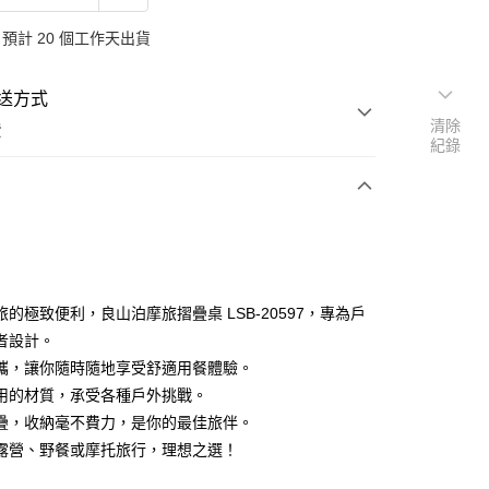
預計 20 個工作天出貨
送方式
清除
費
紀錄
次付款
付款
旅的極致便利，良山泊摩旅摺疊桌 LSB-20597，專為戶
者設計。
攜，讓你隨時隨地享受舒適用餐體驗。
用的材質，承受各種戶外挑戰。
疊，收納毫不費力，是你的最佳旅伴。
露營、野餐或摩托旅行，理想之選！
y