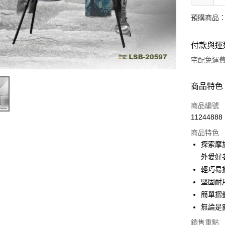
預購商品：
付款與運
宅配免運
付款方式
商品特色
信用卡一
商品編號
11244888
超商取貨
商品特色
LINE Pay
探索摩
外愛好
Apple Pay
輕巧易
街口支付
堅固耐
簡單摺
悠遊付
無論是
Google Pa
銷售重點