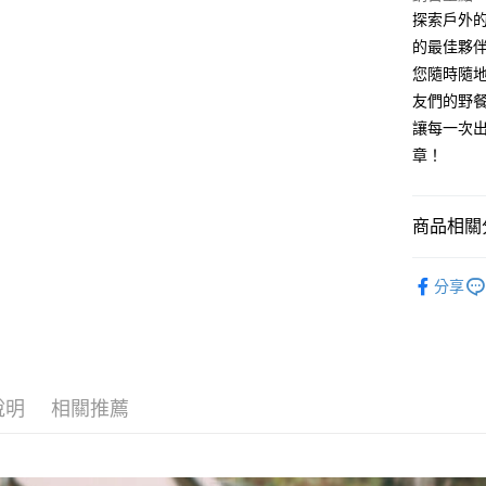
全盈+PAY
探索戶外的
的最佳夥
ATM付款
您隨時隨
友們的野
讓每一次
運送方式
章！
全家取貨
每筆NT$6
商品相關分
線上付款
®️ 品牌館
每筆NT$6
分享
🏠 生活百
7-11取貨
每筆NT$6
🏠 生活百
🏕️ 露營
線上付款後
說明
相關推薦
每筆NT$6
宅配
每筆NT$6