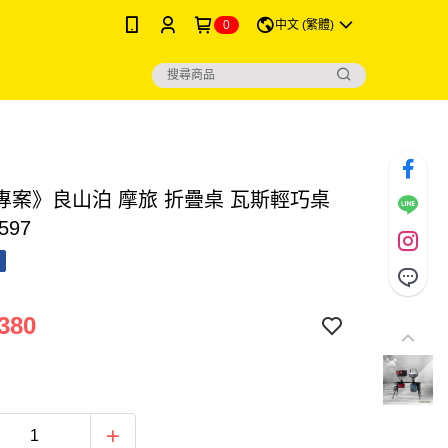
0
中文 (繁體)
專案》良山泊 摩旅 折疊桌 瓦斯輕巧桌
597
380