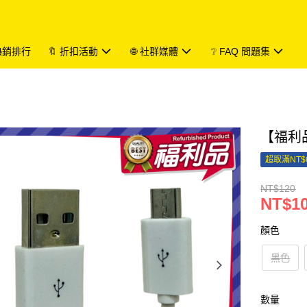
 熱銷排行
🔖 折扣活動
🌐 社群媒體
❔ FAQ 問題集
【福利品
超取滿NT$
NT$120
NT$1
顏色
黑色
數量