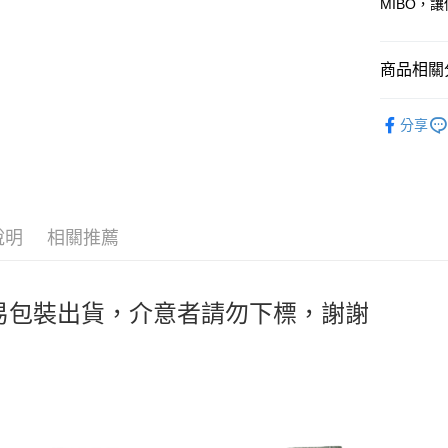
MIBO，
匯豐（
街口支付
聯邦商
元大商
悠遊付
商品相關分
玉山商
台新國
Google Pa
®️ 品牌館
台灣樂
分享
全盈+PAY
🌈 福利
ATM付款
📱 ３Ｃ百
運送方式
說明
相關推薦
全家取貨
每筆NT$6
易包裝出貨，介意者請勿下標，謝謝
線上付款
每筆NT$6
7-11取貨
每筆NT$6