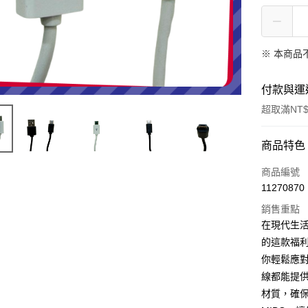
※ 本商品
付款與運
超取滿NT$
付款方式
商品特色
信用卡一
商品編號
11270870
信用卡分
銷售重點
3 期 
在現代生活
合作金
的這款福利品
超商取貨
華南商
你輕鬆應
LINE Pay
上海商
線都能提
國泰世
材質，確
Apple Pay
臺灣中