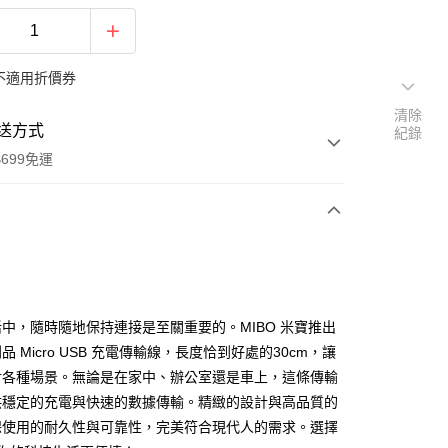
不適用折價券
清除
送方式
紀錄
699免運
次付款
期付款
0 利率 每期
NT$3
21家銀行
中，隨時隨地保持連接是至關重要的。MIBO 米寶推出
庫商業銀行
第一商業銀行
 Micro USB 充電傳輸線，長度恰到好處的30cm，讓
付款
業銀行
彰化商業銀行
對各種場景。無論是在家中、辦公室還是車上，這條傳輸
業儲蓄銀行
台北富邦商業銀行
供穩定的充電與快速的數據傳輸。精緻的設計與高品質的
華商業銀行
兆豐國際商業銀行
保使用的耐久性與可靠性，完美符合現代人的需求。選擇
小企業銀行
台中商業銀行