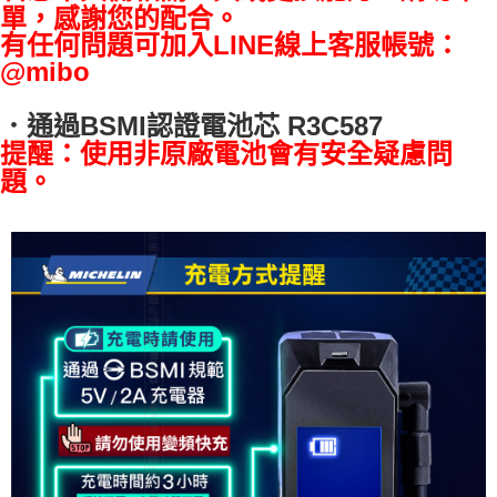
單，感謝您的配合。
7-11取貨付款
有任何問題可加入LINE線上客服帳號：
每筆NT$60，滿NT$699(含以上)免運費
@mibo
線上付款後7-11取貨
每筆NT$60，滿NT$699(含以上)免運費
．通過BSMI認證電池芯 R3C587
提醒：使用非原廠電池會有安全疑慮問
宅配
題。
每筆NT$60，滿NT$699(含以上)免運費
離島宅配
每筆NT$200
網購自取
免運費