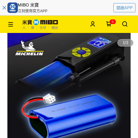
MIBO 米寶
開啟APP
立刻使用官方APP
0
1
/
3