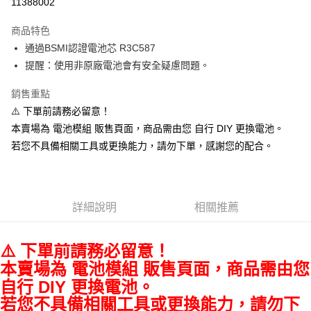
11388002
LINE Pay
商品特色
Apple Pay
通過BSMI認證電池芯 R3C587
提醒：使用非原廠電池會有安全疑慮問題。
街口支付
銷售重點
悠遊付
⚠️ 下單前請務必留意！
Google Pay
本賣場為 電池模組 販售頁面，商品需由您 自行 DIY 更換電池。
若您不具備相關工具或更換能力，請勿下單，感謝您的配合。
全盈+PAY
ATM付款
運送方式
詳細說明
相關推薦
全家取貨付款
⚠️ 下單前請務必留意！
每筆NT$60，滿NT$699(含以上)免運費
本賣場為 電池模組 販售頁面，商品需由您
線上付款後全家取貨
自行 DIY 更換電池。
每筆NT$60，滿NT$699(含以上)免運費
若您不具備相關工具或更換能力，請勿下