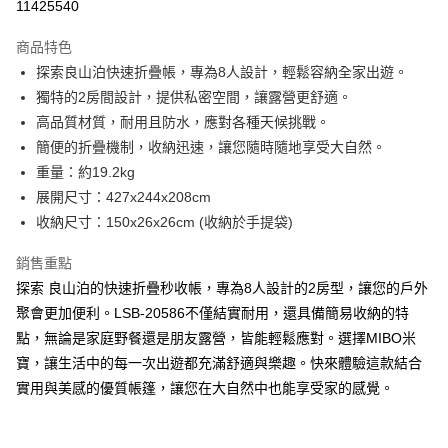
11425540
Apple Pay
商品特色
街口支付
探索良山泊快速折疊帳，專為8人設計，輕鬆容納全家出遊。
獨特的2房間設計，提供私密空間，讓露營更舒適。
悠遊付
高品質材質，耐用且防水，應對各種天候挑戰。
Google Pay
簡便的折疊機制，收納迅速，讓您隨時隨地享受大自然。
重量：約19.2kg
全盈+PAY
展開尺寸：427x244x208cm
ATM付款
收納尺寸：150x26x26cm (收納於手提袋)
銷售重點
運送方式
探索 良山泊的快速折疊秒收帳，專為8人設計的2房型，讓您的戶外
宅配
聚會更加便利。LSB-20586不僅結實耐用，還具備簡易收納的特
每筆NT$60，滿NT$699(含以上)免運費
點，無論是家庭野餐還是朋友露營，皆能輕鬆應對。選擇MIBO米
離島宅配
寶，讓生活中的每一次出遊都充滿舒適與樂趣。快來體驗這款結合
每筆NT$200
實用與美感的優質帳篷，讓您在大自然中也能享受家的感覺。
網購自取