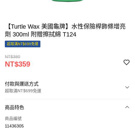
【Turtle Wax 美國龜牌】水性保險桿飾條增亮
劑 300ml 附贈擦拭綿 T124
超取滿NT$699免運
NT$380
NT$359
付款與運送方式
超取滿NT$699免運
付款方式
商品特色
信用卡一次付款
商品編號
信用卡分期付款
11436305
3 期 0 利率 每期
NT$119
21家銀行