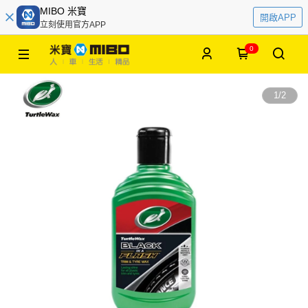
MIBO 米寶
開啟APP
立刻使用官方APP
0
1
/
2