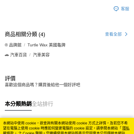
客服
商品相關分類 (4)
查看全部
®️ 品牌館
Turtle Wax 美國龜牌
🚗 汽車百貨
汽車美容
評價
喜歡這個商品嗎？購買後給他一個好評吧
本分類熱銷
全站排行
本網站中使用 cookie，欲查詢有關本網站使用 cookie 方式之詳情，及若您不希
熱門標籤
望在電腦上使用 cookie 時應如何變更電腦的 cookie 設定，請參閱本網站「
隱私
權條款
」之 Cookie 聲明。您繼續使用本網站即表示您同意本公司得按本網站使