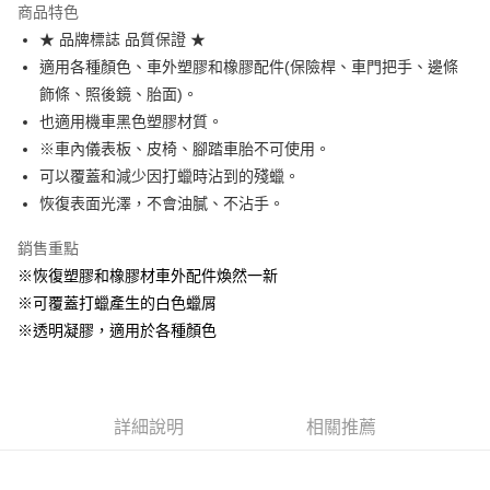
商品特色
合作金庫商業銀行
第一商業銀行
超商取貨付款
★ 品牌標誌 品質保證 ★
華南商業銀行
彰化商業銀行
適用各種顏色、車外塑膠和橡膠配件(保險桿、車門把手、邊條
LINE Pay
上海商業儲蓄銀行
台北富邦商業銀行
國泰世華商業銀行
兆豐國際商業銀行
飾條、照後鏡、胎面)。
Apple Pay
臺灣中小企業銀行
台中商業銀行
也適用機車黑色塑膠材質。
匯豐（台灣）商業銀行
華泰商業銀行
※車內儀表板、皮椅、腳踏車胎不可使用。
街口支付
聯邦商業銀行
遠東國際商業銀行
可以覆蓋和減少因打蠟時沾到的殘蠟。
元大商業銀行
永豐商業銀行
悠遊付
恢復表面光澤，不會油膩、不沾手。
玉山商業銀行
星展（台灣）商業銀行
台新國際商業銀行
中國信託商業銀行
Google Pay
銷售重點
台灣樂天信用卡公司
全盈+PAY
※恢復塑膠和橡膠材車外配件煥然一新
※可覆蓋打蠟產生的白色蠟屑
ATM付款
※透明凝膠，適用於各種顏色
運送方式
全家取貨付款
詳細說明
相關推薦
每筆NT$60，滿NT$699(含以上)免運費
線上付款後全家取貨