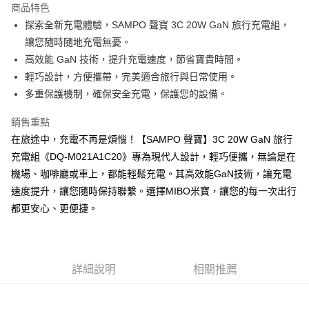
商品特色
合作金庫商業銀行
第一商業銀行
超商取貨付款
探索全新充電體驗，SAMPO 聲寶 3C 20W GaN 旅行充電組，
華南商業銀行
彰化商業銀行
讓您隨時隨地充電無憂。
LINE Pay
上海商業儲蓄銀行
台北富邦商業銀行
國泰世華商業銀行
兆豐國際商業銀行
高效能 GaN 技術，提升充電速度，節省寶貴時間。
Apple Pay
臺灣中小企業銀行
台中商業銀行
輕巧設計，方便攜帶，完美適合旅行與日常使用。
匯豐（台灣）商業銀行
華泰商業銀行
多重保護機制，確保安全充電，保護您的設備。
街口支付
聯邦商業銀行
遠東國際商業銀行
元大商業銀行
永豐商業銀行
悠遊付
銷售重點
玉山商業銀行
星展（台灣）商業銀行
在旅途中，充電不再是煩惱！【SAMPO 聲寶】3C 20W GaN 旅行
台新國際商業銀行
中國信託商業銀行
Google Pay
充電組《DQ-M021A1C20》專為現代人設計，輕巧便攜，無論是在
台灣樂天信用卡公司
全盈+PAY
機場、咖啡廳或車上，都能輕鬆充電。其高效能GaN技術，讓充電
速度提升，讓您隨時保持聯繫。選擇MIBO米寶，讓您的每一次出行
ATM付款
都更安心、更便捷。
運送方式
全家取貨付款
詳細說明
相關推薦
每筆NT$60，滿NT$699(含以上)免運費
線上付款後全家取貨