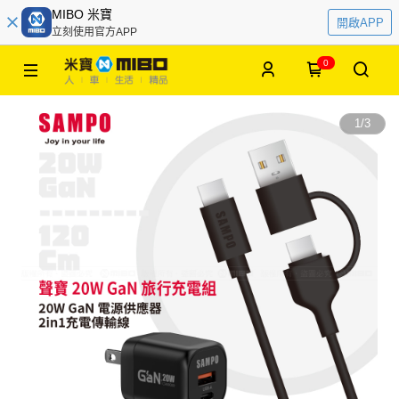
MIBO 米寶
開啟APP
立刻使用官方APP
0
1
/
3