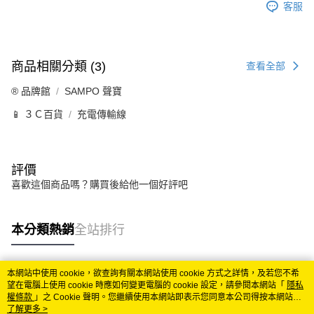
客服
商品相關分類 (3)
查看全部
®️ 品牌館
SAMPO 聲寶
📱 ３Ｃ百貨
充電傳輸線
評價
喜歡這個商品嗎？購買後給他一個好評吧
本分類熱銷
全站排行
本網站中使用 cookie，欲查詢有關本網站使用 cookie 方式之詳情，及若您不希
熱門標籤
望在電腦上使用 cookie 時應如何變更電腦的 cookie 設定，請參閱本網站「
隱私
權條款
」之 Cookie 聲明。您繼續使用本網站即表示您同意本公司得按本網站使
用條款之 Cookie 聲明使用 cookie。
了解更多 >