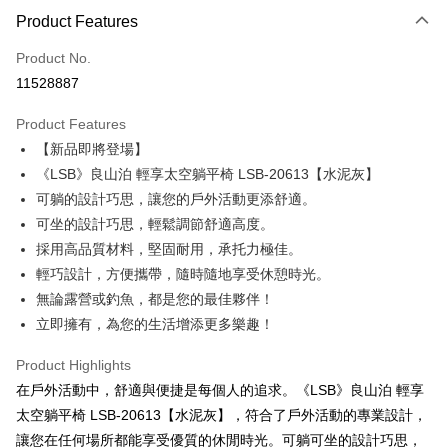
Product Features
Credit Card (Full Payment)
Product No.
LINE Pay
11528887
Apple Pay
Product Features
JKOPAY
【新品即將登場】
《LSB》良山泊 輕享太空躺平椅 LSB-20613【水泥灰】
Easy Wallet
可躺的設計巧思，讓您的戶外活動更添舒適。
Google Pay
可坐的設計巧思，輕鬆調節舒適高度。
採用高品質材料，堅固耐用，承托力極佳。
Plus Pay
輕巧設計，方便攜帶，隨時隨地享受休憩時光。
ATM Transfer
無論露營或釣魚，都是您的最佳夥伴！
立即擁有，為您的生活增添更多樂趣！
Shipping Method
Product Highlights
宅配
在戶外活動中，舒適與便捷是每個人的追求。《LSB》良山泊 輕享
NT$60/order | Free shipping on orders of NT$699 or more
太空躺平椅 LSB-20613【水泥灰】，符合了戶外活動的專業設計，
離島宅配
讓您在任何場所都能享受優質的休閒時光。可躺可坐的設計巧思，