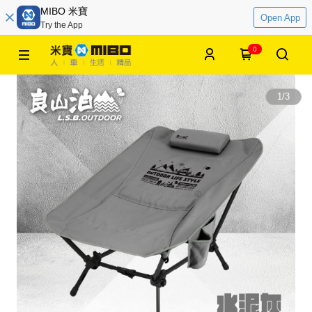
MIBO 米寶
Open App
Try the App
0
1
/
3