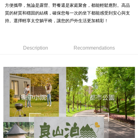
NT$200/order
方便攜帶，無論是露營、野餐還是家庭聚會，都能輕鬆應對。高品
質的材質和穩固的結構，確保您每一次的坐下都能感受到安心與支
網購自取
持。選擇輕享太空躺平椅，讓您的戶外生活更加精彩！
Free shipping
Description
Recommendations