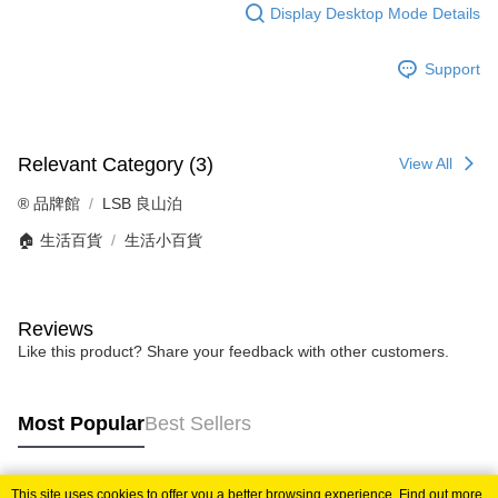
Display Desktop Mode Details
Support
Relevant Category (3)
View All
®️ 品牌館
LSB 良山泊
🏠 生活百貨
生活小百貨
Reviews
Like this product? Share your feedback with other customers.
Most Popular
Best Sellers
This site uses cookies to offer you a better browsing experience. Find out more