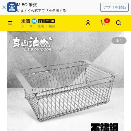
MIBO 米寶
アプリを起動
いますぐ公式アプリを使用する
0
1
/
4