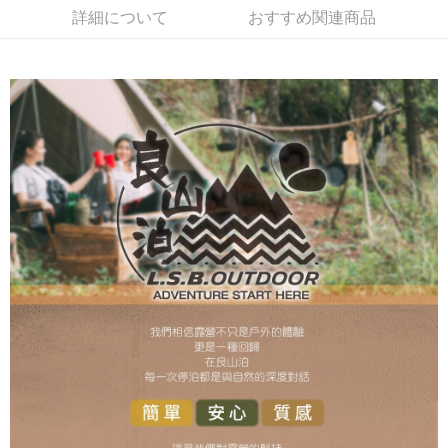
配送毎にNT$60、NT$699以上で送料無料
詳細について
おすすめ関連商品
線上付款後7-11取貨
配送毎にNT$60、NT$699以上で送料無料
宅配
配送毎にNT$60、NT$699以上で送料無料
離島宅配
配送毎にNT$200
網購自取
送料無料