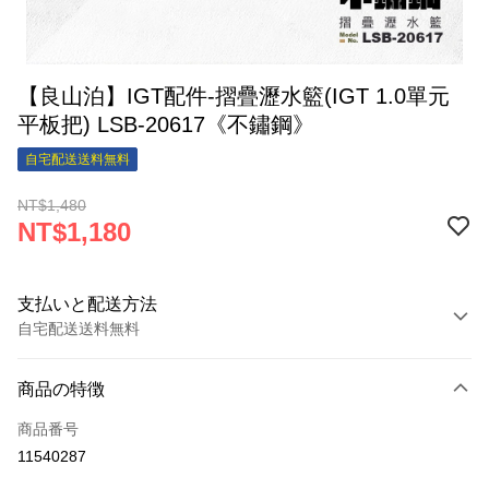
【良山泊】IGT配件-摺疊瀝水籃(IGT 1.0單元
平板把) LSB-20617《不鏽鋼》
自宅配送送料無料
NT$1,480
NT$1,180
支払いと配送方法
自宅配送送料無料
お支払い方法
商品の特徴
クレジットカード1回払い
商品番号
コンビニ店頭代金引換
11540287
LINE Pay