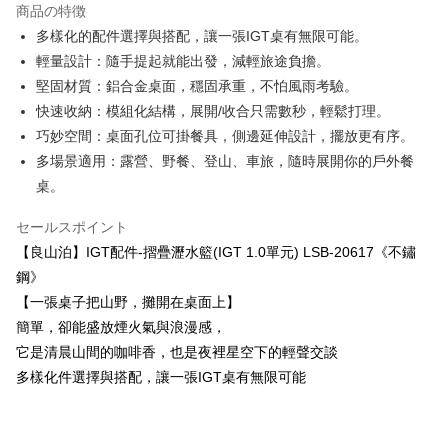
商品の特徴
Apple Pay
多樣化的配件選擇與搭配，讓一張IGT桌有無限可能。
輕量設計：隨手提起就能出發，減輕旅途負擔。
JKOPAY
堅固材質：鋁合金桌面，穩固承重，不怕風雨考驗。
Easy Wallet
快速收納：模組化結構，展開/收合只需數秒，輕鬆打理。
巧妙空間：桌面孔位可掛餐具，側邊延伸設計，擺放更有序。
Google Pay
多場景適用：露營、野餐、登山、車旅，隨時展開你的戶外餐
Plus Pay
桌。
ATM払い
セールスポイント
【良山泊】IGT配件-摺疊瀝水籃(IGT 1.0單元) LSB-20617《不鏽
配送方法
鋼》
全家取貨付款
【一張桌子把山野，攤開在桌面上】
配送毎にNT$60、NT$699以上で送料無料
簡單，卻能盛放煙火氣與浪漫感，
它是清晨山間的咖啡香，也是夜裡星空下的輕聲交談
線上付款後全家取貨
多樣化件選擇與搭配，讓一張IGT桌有無限可能
配送毎にNT$60、NT$699以上で送料無料
7-11取貨付款