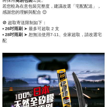
將採用
出貨。
簡易包裝
若您較為在意包裝完整度，建議改選「宅配配送」，
感謝您的理解與配合 😊
🚫 超取寄送限制如下：
▪
➤ 最多可超取 2 支
26吋雨刷
▪
➤ 恕無法使用7-11、全家超取，請改選宅
28吋雨刷
配