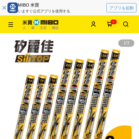
MIBO 米寶
アプリを起動
いますぐ公式アプリを使用する
0
1
/
3