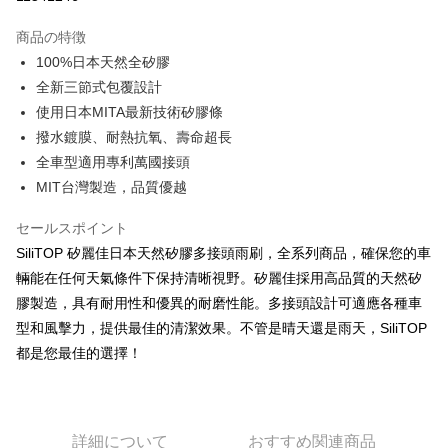
3回払い、金利0、毎回
NT$232
21行の銀行
商品の特徴
合作金庫商業銀行
第一商業銀行
コンビニ店頭代金引換
100%日本天然全矽膠
華南商業銀行
彰化商業銀行
全新三節式包覆設計
LINE Pay
上海商業儲蓄銀行
台北富邦商業銀行
国泰世華商業銀行
兆豐國際商業銀行
使用日本MITA最新技術矽膠條
Apple Pay
台湾中小企業銀行
台中商業銀行
撥水鍍膜、耐熱抗氧、壽命超長
HSBC(台湾)商業銀行
華泰商業銀行
JKOPAY
全車型適用專利萬國接頭
聯邦商業銀行
遠東国際商業銀行
MIT台灣製造，品質優越
元大商業銀行
永豐商業銀行
Easy Wallet
玉山商業銀行
星展(台湾)商業銀行
セールスポイント
台新國際商業銀行
中国信託商業銀行
Google Pay
SiliTOP 矽麗佳日本天然矽膠多接頭雨刷，全系列商品，確保您的車
台湾楽天クレジットカード会社
Plus Pay
輛能在任何天氣條件下保持清晰視野。矽麗佳採用高品質的天然矽
膠製造，具有耐用性和優異的耐磨性能。多接頭設計可適應各種車
ATM払い
型和風擊力，提供最佳的清潔效果。不管是晴天還是雨天，SiliTOP
都是您最佳的選擇！
配送方法
全家取貨付款
配送毎にNT$60、NT$699以上で送料無料
詳細について
おすすめ関連商品