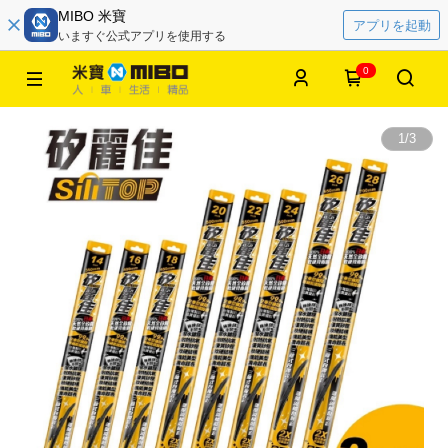
MIBO 米寶
アプリを起動
いますぐ公式アプリを使用する
0
1
/
3