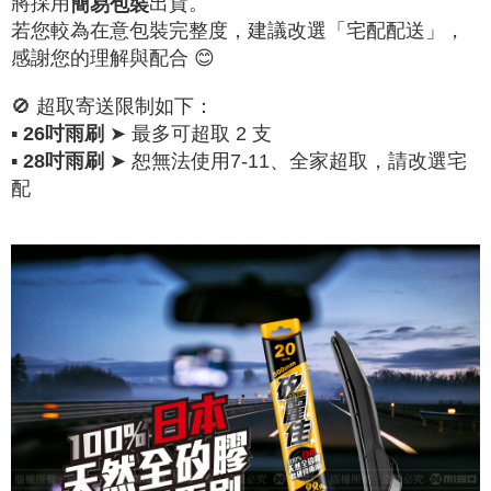
將採用
出貨。
簡易包裝
若您較為在意包裝完整度，建議改選「宅配配送」，
感謝您的理解與配合 😊
🚫 超取寄送限制如下：
▪
➤ 最多可超取 2 支
26吋雨刷
▪
➤ 恕無法使用7-11、全家超取，請改選宅
28吋雨刷
配