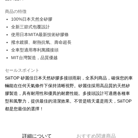
3回払い、金利0、毎回
NT$232
21行の銀行
商品の特徴
合作金庫商業銀行
第一商業銀行
コンビニ店頭代金引換
100%日本天然全矽膠
華南商業銀行
彰化商業銀行
全新三節式包覆設計
LINE Pay
上海商業儲蓄銀行
台北富邦商業銀行
国泰世華商業銀行
兆豐國際商業銀行
使用日本MITA最新技術矽膠條
Apple Pay
台湾中小企業銀行
台中商業銀行
撥水鍍膜、耐熱抗氧、壽命超長
HSBC(台湾)商業銀行
華泰商業銀行
JKOPAY
全車型適用專利萬國接頭
聯邦商業銀行
遠東国際商業銀行
MIT台灣製造，品質優越
元大商業銀行
永豐商業銀行
Easy Wallet
玉山商業銀行
星展(台湾)商業銀行
セールスポイント
台新國際商業銀行
中国信託商業銀行
Google Pay
SiliTOP 矽麗佳日本天然矽膠多接頭雨刷，全系列商品，確保您的車
台湾楽天クレジットカード会社
Plus Pay
輛能在任何天氣條件下保持清晰視野。矽麗佳採用高品質的天然矽
膠製造，具有耐用性和優異的耐磨性能。多接頭設計可適應各種車
ATM払い
型和風擊力，提供最佳的清潔效果。不管是晴天還是雨天，SiliTOP
都是您最佳的選擇！
配送方法
全家取貨付款
配送毎にNT$60、NT$699以上で送料無料
詳細について
おすすめ関連商品