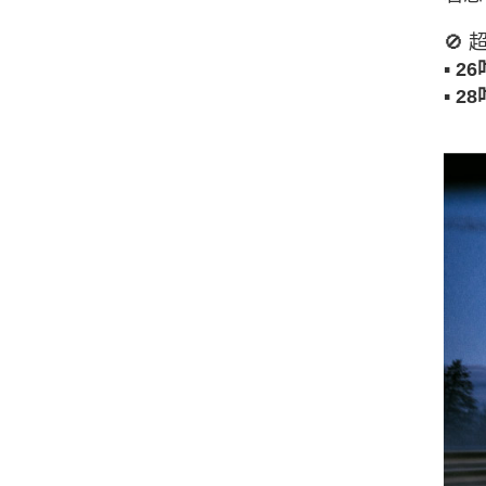
🚫
▪
2
▪
2