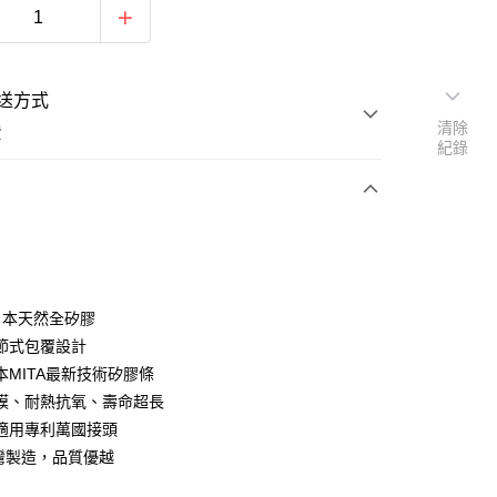
送方式
清除
費
紀錄
次付款
期付款
0 利率 每期
NT$232
21家銀行
%日本天然全矽膠
庫商業銀行
第一商業銀行
節式包覆設計
付款
業銀行
彰化商業銀行
本MITA最新技術矽膠條
業儲蓄銀行
台北富邦商業銀行
膜、耐熱抗氧、壽命超長
華商業銀行
兆豐國際商業銀行
適用專利萬國接頭
小企業銀行
台中商業銀行
台灣製造，品質優越
台灣）商業銀行
華泰商業銀行
業銀行
遠東國際商業銀行