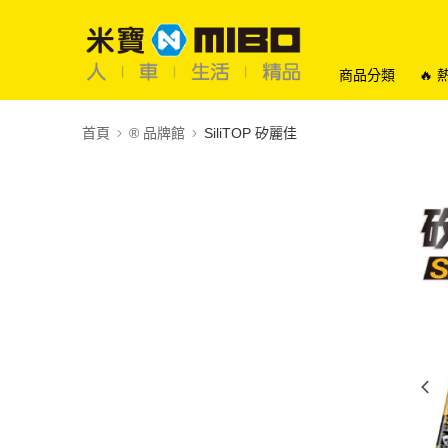
商品分類
🔥
首頁
®️ 品牌館
SiliTOP 矽麗佳