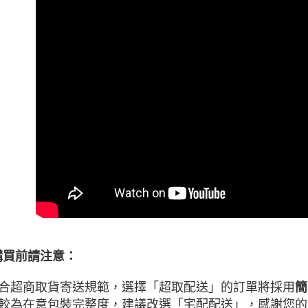
宅配
每筆NT$6
離島宅配
每筆NT$2
網購自取
免運費
購買前請注意：
合超商取貨寄送規範，選擇「超取配送」的訂單將採用
簡
較為在意包裝完整度，建議改選「宅配配送」，
感謝您的