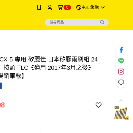
0
中文 (繁體)
a CX-5 專用 矽麗佳 日本矽膠雨刷組 24
＂ 接頭 TLC《適用 2017年3月之後》
暢銷車款】
98