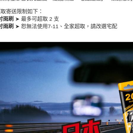
 超取寄送限制如下：
➤ 最多可超取 2 支
6吋雨刷
➤ 恕無法使用7-11、全家超取，請改選宅配
8吋雨刷