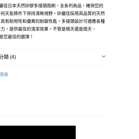
業銀行
永豐商業銀行
OP 矽麗佳日本天然矽膠多接頭雨刷，全系列商品，確保您的
業銀行
星展（台灣）商業銀行
任何天氣條件下保持清晰視野。矽麗佳採用高品質的天然
際商業銀行
中國信託商業銀行
y
，具有耐用性和優異的耐磨性能。多接頭設計可適應各種
天信用卡公司
擊力，提供最佳的清潔效果。不管是晴天還是雨天，
P 都是您最佳的選擇！
類 (4)
SiliTOP 矽麗佳
付款
客服
0，滿NT$699(含以上)免運費
貨
雨刷
專用款
Mazda 馬自達
後全家取貨
0，滿NT$699(含以上)免運費
專用款
年度暢銷車款
付款
0，滿NT$699(含以上)免運費
7-11取貨
0，滿NT$699(含以上)免運費