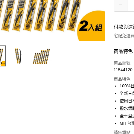
付款與運
宅配免運
付款方式
商品特色
信用卡一
商品編號
11544120
信用卡分
商品特色
3 期 
100
合作金
全新三
超商取貨
華南商
使用日
LINE Pay
上海商
撥水鍍
國泰世
全車型
Apple Pay
臺灣中
MIT
匯豐（
街口支付
聯邦商
銷售重點