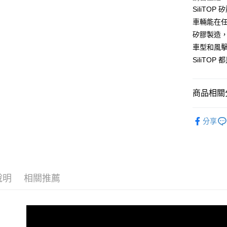
元大商
悠遊付
SiliT
玉山商
車輛能在
台新國
Google Pa
矽膠製造
台灣樂
全盈+PAY
車型和風
SiliTO
ATM付款
商品相關分
運送方式
®️ 品牌館
全家取貨
分享
每筆NT$6
🚗 汽車百
♦️ 雨刷｜
線上付款
每筆NT$6
♦️ 雨刷｜
說明
相關推薦
7-11取貨
每筆NT$6
線上付款後
每筆NT$6