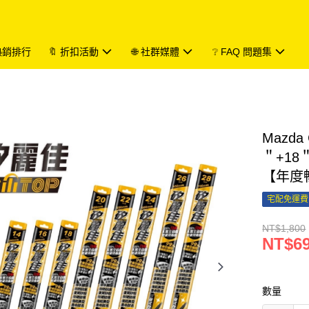
 熱銷排行
🔖 折扣活動
🌐 社群媒體
❔ FAQ 問題集
Mazd
＂+18
【年度
宅配免運費
NT$1,800
NT$6
數量