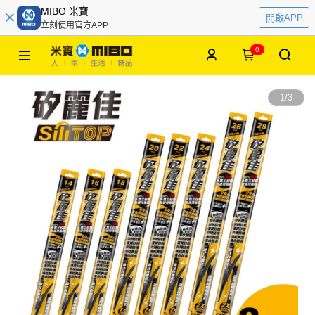
MIBO 米寶
開啟APP
立刻使用官方APP
0
1
/
3