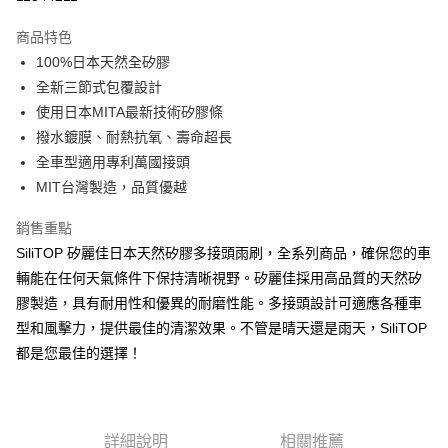
3 期 0 利率 每期
NT$232
21家銀行
商品特色
合作金庫商業銀行
第一商業銀行
超商取貨付款
100%日本天然全矽膠
華南商業銀行
彰化商業銀行
全新三節式包覆設計
LINE Pay
上海商業儲蓄銀行
台北富邦商業銀行
國泰世華商業銀行
兆豐國際商業銀行
使用日本MITA最新技術矽膠條
Apple Pay
臺灣中小企業銀行
台中商業銀行
撥水鍍膜、耐熱抗氧、壽命超長
匯豐（台灣）商業銀行
華泰商業銀行
全車型適用專利萬國接頭
街口支付
聯邦商業銀行
遠東國際商業銀行
MIT台灣製造，品質優越
元大商業銀行
永豐商業銀行
悠遊付
玉山商業銀行
星展（台灣）商業銀行
銷售重點
台新國際商業銀行
中國信託商業銀行
Google Pay
SiliTOP 矽麗佳日本天然矽膠多接頭雨刷，全系列商品，確保您的車
台灣樂天信用卡公司
全盈+PAY
輛能在任何天氣條件下保持清晰視野。矽麗佳採用高品質的天然矽
膠製造，具有耐用性和優異的耐磨性能。多接頭設計可適應各種車
ATM付款
型和風擊力，提供最佳的清潔效果。不管是晴天還是雨天，SiliTOP
都是您最佳的選擇！
運送方式
全家取貨付款
每筆NT$60，滿NT$699(含以上)免運費
詳細說明
相關推薦