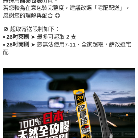
將採用
出貨。
簡易包裝
若您較為在意包裝完整度，建議改選「宅配配送」，
感謝您的理解與配合 😊
🚫 超取寄送限制如下：
▪
➤ 最多可超取 2 支
26吋雨刷
▪
➤ 恕無法使用7-11、全家超取，請改選宅
28吋雨刷
配