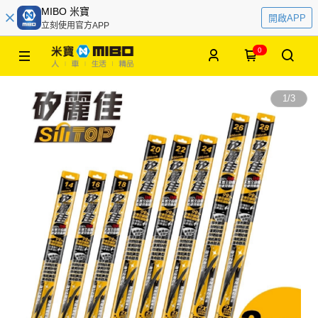
MIBO 米寶
開啟APP
立刻使用官方APP
0
1
/
3