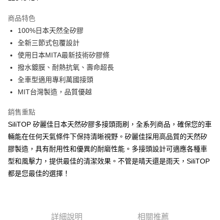
3 期 0 利率 每期
NT$232
21家銀行
商品特色
合作金庫商業銀行
第一商業銀行
超商取貨付款
100%日本天然全矽膠
華南商業銀行
彰化商業銀行
全新三節式包覆設計
LINE Pay
上海商業儲蓄銀行
台北富邦商業銀行
國泰世華商業銀行
兆豐國際商業銀行
使用日本MITA最新技術矽膠條
Apple Pay
臺灣中小企業銀行
台中商業銀行
撥水鍍膜、耐熱抗氧、壽命超長
匯豐（台灣）商業銀行
華泰商業銀行
全車型適用專利萬國接頭
街口支付
聯邦商業銀行
遠東國際商業銀行
MIT台灣製造，品質優越
元大商業銀行
永豐商業銀行
悠遊付
玉山商業銀行
星展（台灣）商業銀行
銷售重點
台新國際商業銀行
中國信託商業銀行
Google Pay
SiliTOP 矽麗佳日本天然矽膠多接頭雨刷，全系列商品，確保您的車
台灣樂天信用卡公司
全盈+PAY
輛能在任何天氣條件下保持清晰視野。矽麗佳採用高品質的天然矽
膠製造，具有耐用性和優異的耐磨性能。多接頭設計可適應各種車
ATM付款
型和風擊力，提供最佳的清潔效果。不管是晴天還是雨天，SiliTOP
都是您最佳的選擇！
運送方式
全家取貨付款
每筆NT$60，滿NT$699(含以上)免運費
詳細說明
相關推薦