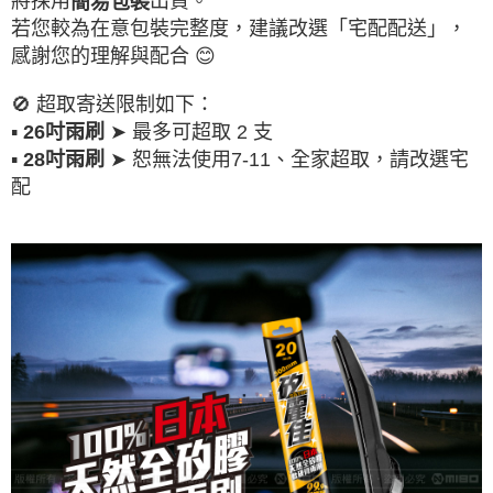
將採用
出貨。
簡易包裝
若您較為在意包裝完整度，建議改選「宅配配送」，
感謝您的理解與配合 😊
🚫 超取寄送限制如下：
▪
➤ 最多可超取 2 支
26吋雨刷
▪
➤ 恕無法使用7-11、全家超取，請改選宅
28吋雨刷
配