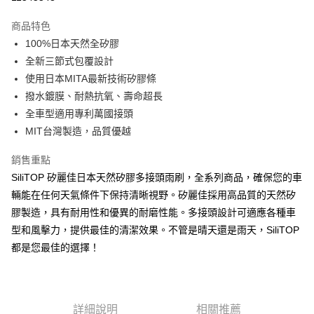
3 期 0 利率 每期
NT$232
21家銀行
商品特色
合作金庫商業銀行
第一商業銀行
超商取貨付款
100%日本天然全矽膠
華南商業銀行
彰化商業銀行
全新三節式包覆設計
LINE Pay
上海商業儲蓄銀行
台北富邦商業銀行
國泰世華商業銀行
兆豐國際商業銀行
使用日本MITA最新技術矽膠條
Apple Pay
臺灣中小企業銀行
台中商業銀行
撥水鍍膜、耐熱抗氧、壽命超長
匯豐（台灣）商業銀行
華泰商業銀行
全車型適用專利萬國接頭
街口支付
聯邦商業銀行
遠東國際商業銀行
MIT台灣製造，品質優越
元大商業銀行
永豐商業銀行
悠遊付
玉山商業銀行
星展（台灣）商業銀行
銷售重點
台新國際商業銀行
中國信託商業銀行
Google Pay
SiliTOP 矽麗佳日本天然矽膠多接頭雨刷，全系列商品，確保您的車
台灣樂天信用卡公司
全盈+PAY
輛能在任何天氣條件下保持清晰視野。矽麗佳採用高品質的天然矽
膠製造，具有耐用性和優異的耐磨性能。多接頭設計可適應各種車
ATM付款
型和風擊力，提供最佳的清潔效果。不管是晴天還是雨天，SiliTOP
都是您最佳的選擇！
運送方式
全家取貨付款
每筆NT$60，滿NT$699(含以上)免運費
詳細說明
相關推薦