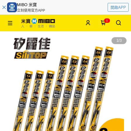
MIBO 米寶
開啟APP
立刻使用官方APP
0
1
/
3