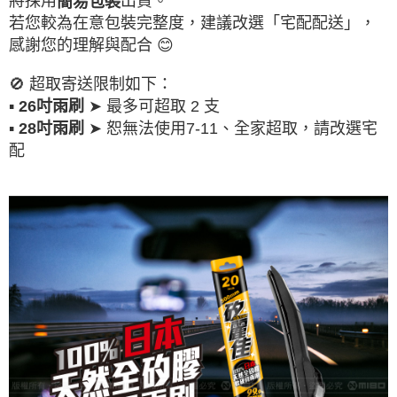
將採用
出貨。
簡易包裝
若您較為在意包裝完整度，建議改選「宅配配送」，
感謝您的理解與配合 😊
🚫 超取寄送限制如下：
▪
➤ 最多可超取 2 支
26吋雨刷
▪
➤ 恕無法使用7-11、全家超取，請改選宅
28吋雨刷
配