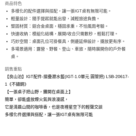
商品特色
Apple Pay
多樣化的配件選擇與搭配，讓一張IGT桌有無限可能。
輕量設計：隨手提起就能出發，減輕旅途負擔。
街口支付
堅固材質：鋁合金桌面，穩固承重，不怕風雨考驗。
悠遊付
快速收納：模組化結構，展開/收合只需數秒，輕鬆打理。
巧妙空間：桌面孔位可掛餐具，側邊延伸設計，擺放更有序。
Google Pay
多場景適用：露營、野餐、登山、車旅，隨時展開你的戶外餐
全盈+PAY
桌。
ATM付款
銷售重點
【良山泊】IGT配件-摺疊瀝水籃(IGT-1.0單元 圓管把) LSB-20617-
運送方式
1《不鏽鋼》
全家取貨付款
【一張桌子把山野，攤開在桌面上】
每筆NT$60，滿NT$699(含以上)免運費
簡單，卻能盛放煙火氣與浪漫感，
它是清晨山間的咖啡香，也是夜裡星空下的輕聲交談
7-11取貨付款
多樣化件選擇與搭配，讓一張IGT桌有無限可能
每筆NT$60，滿NT$699(含以上)免運費
宅配