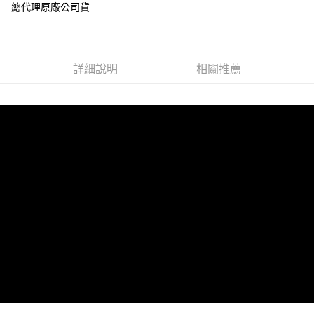
超商取貨付款
總代理原廠公司貨
華南商業銀行
彰化商業銀行
LINE Pay
上海商業儲蓄銀行
台北富邦商業銀行
國泰世華商業銀行
兆豐國際商業銀行
Apple Pay
臺灣中小企業銀行
台中商業銀行
詳細說明
相關推薦
匯豐（台灣）商業銀行
華泰商業銀行
街口支付
聯邦商業銀行
遠東國際商業銀行
元大商業銀行
永豐商業銀行
悠遊付
玉山商業銀行
星展（台灣）商業銀行
台新國際商業銀行
中國信託商業銀行
Google Pay
台灣樂天信用卡公司
全盈+PAY
ATM付款
運送方式
全家取貨付款
每筆NT$60，滿NT$699(含以上)免運費
線上付款後全家取貨
每筆NT$60，滿NT$699(含以上)免運費