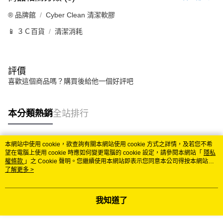
®️ 品牌館
Cyber Clean 清潔軟膠
📱 ３Ｃ百貨
清潔消耗
評價
喜歡這個商品嗎？購買後給他一個好評吧
本分類熱銷
全站排行
本網站中使用 cookie，欲查詢有關本網站使用 cookie 方式之詳情，及若您不希
熱門標籤
望在電腦上使用 cookie 時應如何變更電腦的 cookie 設定，請參閱本網站「
隱私
權條款
」之 Cookie 聲明。您繼續使用本網站即表示您同意本公司得按本網站使
用條款之 Cookie 聲明使用 cookie。
了解更多 >
我知道了