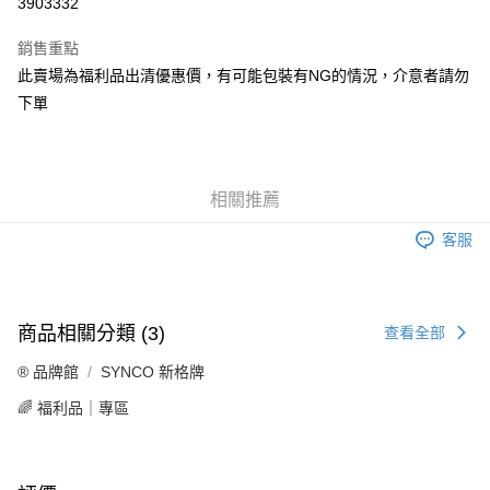
3903332
3 期 0 利率 每期
NT$66
21家銀行
銷售重點
合作金庫商業銀行
第一商業銀行
超商取貨付款
此賣場為福利品出清優惠價，有可能包裝有NG的情況，介意者請勿
華南商業銀行
彰化商業銀行
下單
LINE Pay
上海商業儲蓄銀行
台北富邦商業銀行
國泰世華商業銀行
兆豐國際商業銀行
Apple Pay
臺灣中小企業銀行
台中商業銀行
匯豐（台灣）商業銀行
華泰商業銀行
街口支付
聯邦商業銀行
遠東國際商業銀行
相關推薦
元大商業銀行
永豐商業銀行
悠遊付
客服
玉山商業銀行
星展（台灣）商業銀行
台新國際商業銀行
中國信託商業銀行
Google Pay
台灣樂天信用卡公司
全盈+PAY
商品相關分類 (3)
查看全部
ATM付款
®️ 品牌館
SYNCO 新格牌
運送方式
🌈 福利品｜專區
全家取貨付款
每筆NT$60，滿NT$699(含以上)免運費