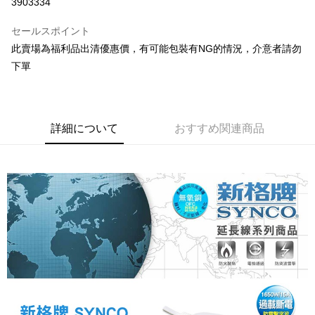
3903334
3回払い、金利0、毎回
NT$66
21行の銀行
セールスポイント
合作金庫商業銀行
第一商業銀行
コンビニ店頭代金引換
此賣場為福利品出清優惠價，有可能包裝有NG的情況，介意者請勿
華南商業銀行
彰化商業銀行
下單
LINE Pay
上海商業儲蓄銀行
台北富邦商業銀行
国泰世華商業銀行
兆豐國際商業銀行
Apple Pay
台湾中小企業銀行
台中商業銀行
HSBC(台湾)商業銀行
華泰商業銀行
JKOPAY
聯邦商業銀行
遠東国際商業銀行
詳細について
おすすめ関連商品
元大商業銀行
永豐商業銀行
Easy Wallet
玉山商業銀行
星展(台湾)商業銀行
台新國際商業銀行
中国信託商業銀行
Google Pay
台湾楽天クレジットカード会社
Plus Pay
ATM払い
配送方法
全家取貨付款
配送毎にNT$60、NT$699以上で送料無料