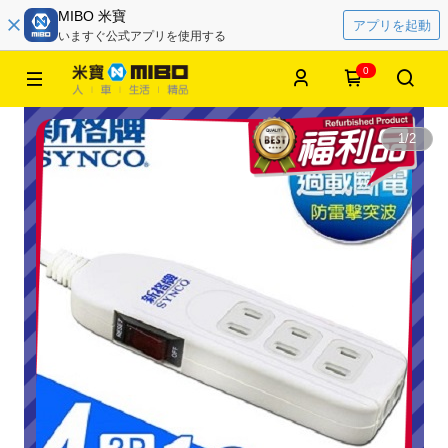
MIBO 米寶
アプリを起動
いますぐ公式アプリを使用する
0
1
/
2