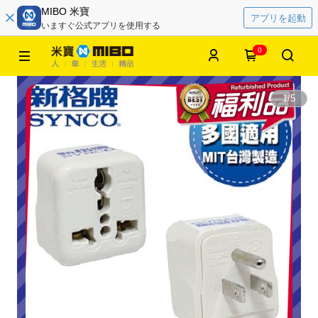
MIBO 米寶
アプリを起動
いますぐ公式アプリを使用する
0
1
/
5