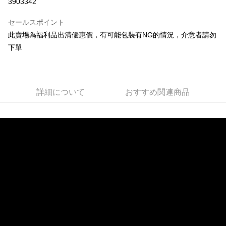
3903342
3回払い、金利0、毎回
NT$33
21行の銀行
セールスポイント
合作金庫商業銀行
第一商業銀行
コンビニ店頭代金引換
此賣場為福利品出清優惠價，有可能包裝有NG的情況，介意者請勿
華南商業銀行
彰化商業銀行
下單
LINE Pay
上海商業儲蓄銀行
台北富邦商業銀行
国泰世華商業銀行
兆豐國際商業銀行
Apple Pay
台湾中小企業銀行
台中商業銀行
HSBC(台湾)商業銀行
華泰商業銀行
JKOPAY
聯邦商業銀行
遠東国際商業銀行
詳細について
おすすめ関連商品
元大商業銀行
永豐商業銀行
Easy Wallet
玉山商業銀行
星展(台湾)商業銀行
台新國際商業銀行
中国信託商業銀行
Google Pay
台湾楽天クレジットカード会社
Plus Pay
ATM払い
配送方法
全家取貨付款
配送毎にNT$60、NT$699以上で送料無料