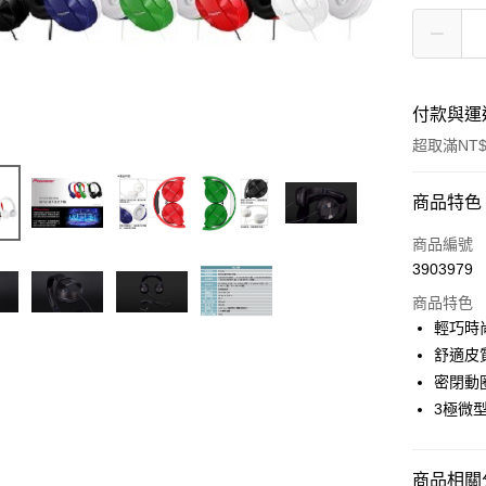
付款與運
超取滿NT$
付款方式
商品特色
信用卡一
商品編號
3903979
信用卡分
商品特色
3 期 
輕巧時
合作金
舒適皮
超商取貨
華南商
密閉動
LINE Pay
上海商
3極微
國泰世
Apple Pay
臺灣中
匯豐（
街口支付
商品相關分