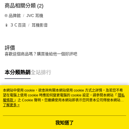
每筆NT$60，滿NT$699(含以上)免運費
商品相關分類 (2)
線上付款後全家取貨
®️ 品牌館
JVC 耳機
每筆NT$60，滿NT$699(含以上)免運費
📱 ３Ｃ百貨
耳機影音
7-11取貨付款
每筆NT$60，滿NT$699(含以上)免運費
評價
線上付款後7-11取貨
喜歡這個商品嗎？購買後給他一個好評吧
每筆NT$60，滿NT$699(含以上)免運費
宅配
本分類熱銷
全站排行
每筆NT$60，滿NT$699(含以上)免運費
離島宅配
本網站中使用 cookie，欲查詢有關本網站使用 cookie 方式之詳情，及若您不希
每筆NT$200
熱門標籤
望在電腦上使用 cookie 時應如何變更電腦的 cookie 設定，請參閱本網站「
隱私
權條款
」之 Cookie 聲明。您繼續使用本網站即表示您同意本公司得按本網站使
用條款之 Cookie 聲明使用 cookie。
了解更多 >
我知道了