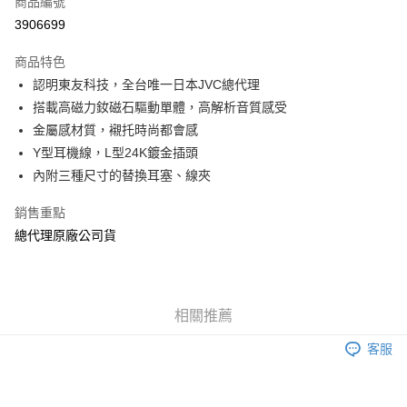
商品編號
信用卡分期付款
3906699
3 期 0 利率 每期
NT$166
21家銀行
商品特色
合作金庫商業銀行
第一商業銀行
超商取貨付款
認明東友科技，全台唯一日本JVC總代理
華南商業銀行
彰化商業銀行
搭載高磁力釹磁石驅動單體，高解析音質感受
LINE Pay
上海商業儲蓄銀行
台北富邦商業銀行
國泰世華商業銀行
兆豐國際商業銀行
金屬感材質，襯托時尚都會感
Apple Pay
臺灣中小企業銀行
台中商業銀行
Y型耳機線，L型24K鍍金插頭
匯豐（台灣）商業銀行
華泰商業銀行
內附三種尺寸的替換耳塞、線夾
街口支付
聯邦商業銀行
遠東國際商業銀行
元大商業銀行
永豐商業銀行
悠遊付
銷售重點
玉山商業銀行
星展（台灣）商業銀行
總代理原廠公司貨
台新國際商業銀行
中國信託商業銀行
Google Pay
台灣樂天信用卡公司
全盈+PAY
ATM付款
相關推薦
客服
運送方式
全家取貨付款