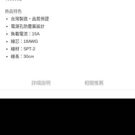
3 期 0 利率 每期
NT$99
21家銀行
商品特色
合作金庫商業銀行
第一商業銀行
超商取貨付款
台灣製造，品質保證
華南商業銀行
彰化商業銀行
電源孔防塵蓋設計
LINE Pay
上海商業儲蓄銀行
台北富邦商業銀行
國泰世華商業銀行
兆豐國際商業銀行
負載電流：15A
Apple Pay
臺灣中小企業銀行
台中商業銀行
線芯：18AWG
匯豐（台灣）商業銀行
華泰商業銀行
線材：SPT-2
街口支付
聯邦商業銀行
遠東國際商業銀行
線長：30cm
元大商業銀行
永豐商業銀行
悠遊付
玉山商業銀行
星展（台灣）商業銀行
台新國際商業銀行
中國信託商業銀行
Google Pay
台灣樂天信用卡公司
全盈+PAY
詳細說明
相關推薦
ATM付款
運送方式
全家取貨付款
每筆NT$60，滿NT$699(含以上)免運費