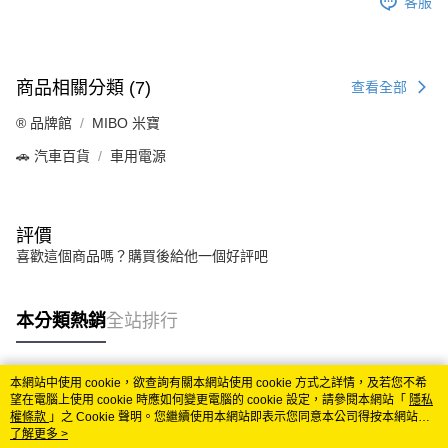
客服
商品相關分類 (7)
查看全部
®️ 品牌館
MIBO 米寶
🚗 汽車百貨
車用電源
評價
喜歡這個商品嗎？購買後給他一個好評吧
本分類熱銷
全站排行
本網站中使用 cookie，欲查詢有關本網站使用 cookie 方式之詳情，及若您不希
熱門標籤
望在電腦上使用 cookie 時應如何變更電腦的 cookie 設定，請參閱本網站「
隱私
權條款
」之 Cookie 聲明。您繼續使用本網站即表示您同意本公司得按本網站使
用條款之 Cookie 聲明使用 cookie。
了解更多 >