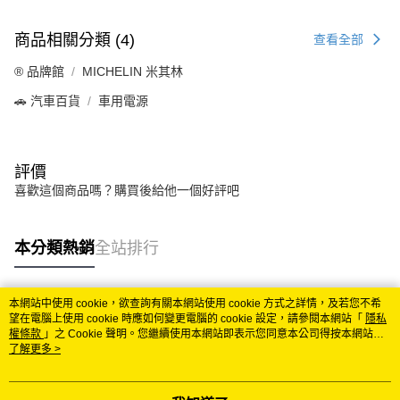
商品相關分類 (4)
查看全部
®️ 品牌館
MICHELIN 米其林
🚗 汽車百貨
車用電源
評價
喜歡這個商品嗎？購買後給他一個好評吧
本分類熱銷
全站排行
本網站中使用 cookie，欲查詢有關本網站使用 cookie 方式之詳情，及若您不希
熱門標籤
望在電腦上使用 cookie 時應如何變更電腦的 cookie 設定，請參閱本網站「
隱私
權條款
」之 Cookie 聲明。您繼續使用本網站即表示您同意本公司得按本網站使
用條款之 Cookie 聲明使用 cookie。
了解更多 >