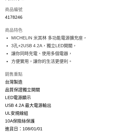
合作金庫商業銀行
第一商業銀行
超商取貨付款
商品編號
華南商業銀行
彰化商業銀行
4178246
LINE Pay
上海商業儲蓄銀行
台北富邦商業銀行
國泰世華商業銀行
兆豐國際商業銀行
商品特色
Apple Pay
臺灣中小企業銀行
台中商業銀行
MICHELIN 米其林 多功能電源擴充座，
匯豐（台灣）商業銀行
華泰商業銀行
街口支付
3孔+2USB 4.2A，獨立LED開關，
聯邦商業銀行
遠東國際商業銀行
元大商業銀行
永豐商業銀行
讓你同時充電、使用多個電器，
悠遊付
玉山商業銀行
星展（台灣）商業銀行
方便實用，讓你的生活更便利。
台新國際商業銀行
中國信託商業銀行
Google Pay
台灣樂天信用卡公司
銷售重點
全盈+PAY
台灣製造
ATM付款
品質保證獨立開關
LED電源顯示
運送方式
USB 4.2A 最大電源輸出
UL安規線組
全家取貨付款
10A保險絲保護
每筆NT$60，滿NT$699(含以上)免運費
進貨日：108/01/01
線上付款後全家取貨