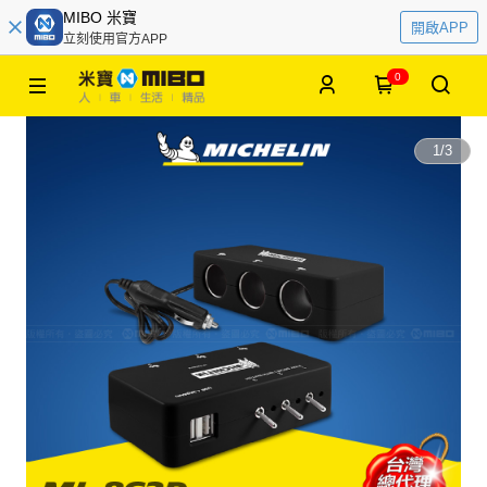
MIBO 米寶
開啟APP
立刻使用官方APP
0
1
/
3