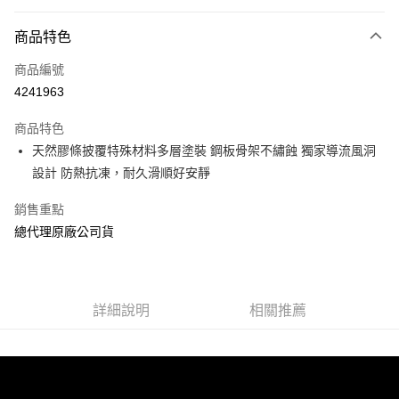
信用卡分期付款
3 期 0 利率 每期
NT$99
21家銀行
商品特色
合作金庫商業銀行
第一商業銀行
超商取貨付款
商品編號
華南商業銀行
彰化商業銀行
4241963
LINE Pay
上海商業儲蓄銀行
台北富邦商業銀行
國泰世華商業銀行
兆豐國際商業銀行
商品特色
Apple Pay
臺灣中小企業銀行
台中商業銀行
天然膠條披覆特殊材料多層塗裝 鋼板骨架不繡蝕 獨家導流風洞
匯豐（台灣）商業銀行
華泰商業銀行
街口支付
設計 防熱抗凍，耐久滑順好安靜
聯邦商業銀行
遠東國際商業銀行
元大商業銀行
永豐商業銀行
悠遊付
銷售重點
玉山商業銀行
星展（台灣）商業銀行
台新國際商業銀行
中國信託商業銀行
Google Pay
總代理原廠公司貨
台灣樂天信用卡公司
AFTEE先享後付
相關說明
【關於「AFTEE先享後付」】
詳細說明
相關推薦
ATM付款
AFTEE先享後付是「在收到商品之後才付款」的支付方式。 讓您購物簡單
便利好安心！
１．簡單：不需註冊會員、不需綁卡、不需儲值。
運送方式
２．便利：只要手機號碼，簡訊認證，即可結帳。
３．安心：先確認商品／服務後，再付款。
全家取貨付款