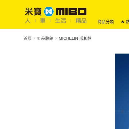
商品分類
🔥
首頁
®️ 品牌館
MICHELIN 米其林