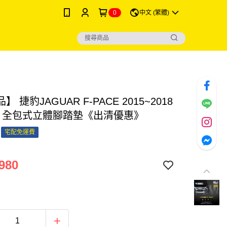
0
中文 (繁體)
 捷豹JAGUAR F-PACE 2015~2018
形 全包式立體腳踏墊《出清優惠》
宅配免運費
980