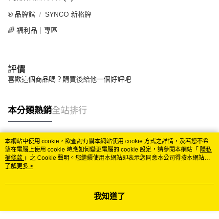
®️ 品牌館
SYNCO 新格牌
🌈 福利品｜專區
評價
喜歡這個商品嗎？購買後給他一個好評吧
本分類熱銷
全站排行
本網站中使用 cookie，欲查詢有關本網站使用 cookie 方式之詳情，及若您不希
熱門標籤
望在電腦上使用 cookie 時應如何變更電腦的 cookie 設定，請參閱本網站「
隱私
權條款
」之 Cookie 聲明。您繼續使用本網站即表示您同意本公司得按本網站使
用條款之 Cookie 聲明使用 cookie。
了解更多 >
我知道了