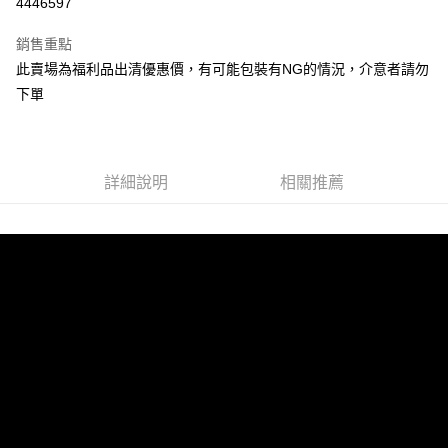
4446597
3 期 0 利率 每期
NT$66
21家銀行
銷售重點
合作金庫商業銀行
第一商業銀行
超商取貨付款
此賣場為福利品出清優惠價，有可能包裝有NG的情況，介意者請勿
華南商業銀行
彰化商業銀行
下單
LINE Pay
上海商業儲蓄銀行
台北富邦商業銀行
國泰世華商業銀行
兆豐國際商業銀行
Apple Pay
臺灣中小企業銀行
台中商業銀行
匯豐（台灣）商業銀行
華泰商業銀行
街口支付
聯邦商業銀行
遠東國際商業銀行
詳細說明
相關推薦
元大商業銀行
永豐商業銀行
悠遊付
玉山商業銀行
星展（台灣）商業銀行
台新國際商業銀行
中國信託商業銀行
Google Pay
台灣樂天信用卡公司
全盈+PAY
ATM付款
運送方式
全家取貨付款
每筆NT$60，滿NT$699(含以上)免運費