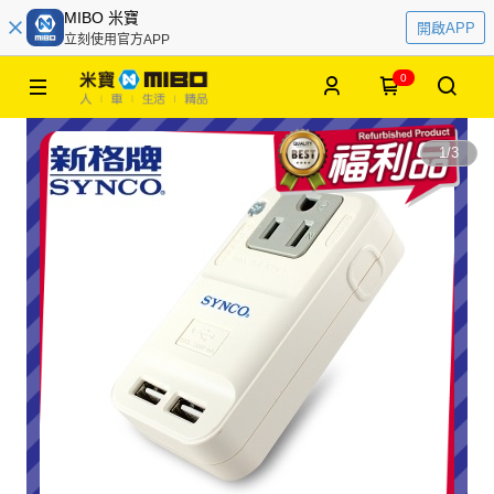
MIBO 米寶
開啟APP
立刻使用官方APP
0
1
/
3