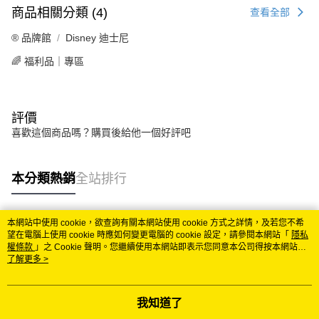
商品相關分類 (4)
查看全部
®️ 品牌館
Disney 迪士尼
🌈 福利品｜專區
評價
喜歡這個商品嗎？購買後給他一個好評吧
本分類熱銷
全站排行
本網站中使用 cookie，欲查詢有關本網站使用 cookie 方式之詳情，及若您不希
熱門標籤
望在電腦上使用 cookie 時應如何變更電腦的 cookie 設定，請參閱本網站「
隱私
權條款
」之 Cookie 聲明。您繼續使用本網站即表示您同意本公司得按本網站使
用條款之 Cookie 聲明使用 cookie。
了解更多 >
我知道了