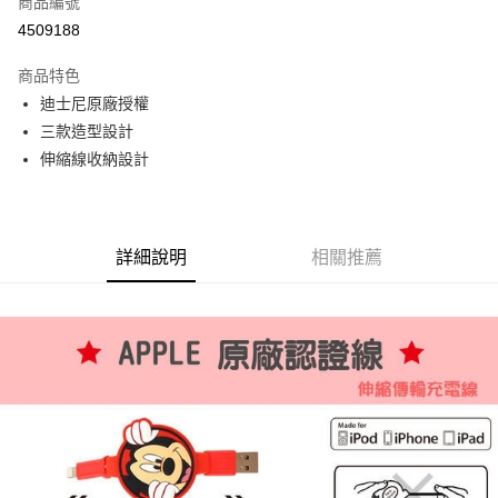
商品編號
信用卡分期付款
4509188
3 期 0 利率 每期
NT$162
21家銀行
商品特色
合作金庫商業銀行
第一商業銀行
超商取貨付款
迪士尼原廠授權
華南商業銀行
彰化商業銀行
三款造型設計
LINE Pay
上海商業儲蓄銀行
台北富邦商業銀行
國泰世華商業銀行
兆豐國際商業銀行
伸縮線收納設計
Apple Pay
臺灣中小企業銀行
台中商業銀行
匯豐（台灣）商業銀行
華泰商業銀行
街口支付
聯邦商業銀行
遠東國際商業銀行
元大商業銀行
永豐商業銀行
詳細說明
相關推薦
悠遊付
玉山商業銀行
星展（台灣）商業銀行
台新國際商業銀行
中國信託商業銀行
Google Pay
台灣樂天信用卡公司
全盈+PAY
ATM付款
運送方式
全家取貨付款