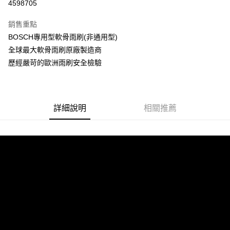
4598705
Apple Pay
銷售重點
街口支付
BOSCH專用型軟骨雨刷(非通用型)
全球最大軟骨雨刷原廠製造商
悠遊付
歷經嚴苛的歐洲雨刷安全檢驗
Google Pay
全盈+PAY
詳細說明
相關推薦
ATM付款
運送方式
宅配
每筆NT$60，滿NT$699(含以上)免運費
離島宅配
每筆NT$200
網購自取