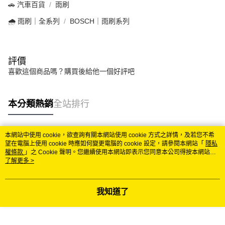
🚗 汽車百貨
雨刷
🌧️ 雨刷｜全系列
BOSCH｜雨刷系列
評價
喜歡這個商品嗎？購買後給他一個好評吧
本分類熱銷
全站排行
本網站中使用 cookie，欲查詢有關本網站使用 cookie 方式之詳情，及若您不希
熱門標籤
望在電腦上使用 cookie 時應如何變更電腦的 cookie 設定，請參閱本網站「
隱私
權條款
」之 Cookie 聲明。您繼續使用本網站即表示您同意本公司得按本網站使
用條款之 Cookie 聲明使用 cookie。
了解更多 >
我知道了