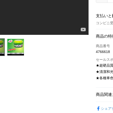
支払いと
コンビニ受
お支払い
商品の特
クレジット
商品番号
4766618
クレジッ
セールス
3回払
★超硬品
Clean, Shine, and Protect | Turtle Wax Super Hard Shell Soft Paste Wax
合作金
コンビニ
★清潔和
華南商
★各種車
LINE Pay
上海商
国泰世
Apple Pay
台湾中
商品関連
HSBC
JKOPAY
聯邦商
®️ 品牌館
元大商
シェア
Easy Walle
🚗 汽車百
玉山商