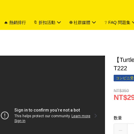
🔥 熱銷排行
🔖 折扣活動
🌐 社群媒體
❔ FAQ 問題集
【Tur
T222
コンビニ受
NT$350
NT$2
数量