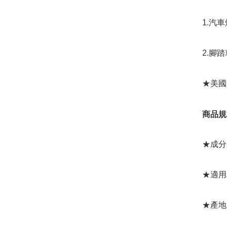
1.汽
2.腳
★美國
商品規
★成分
★適用
★產地