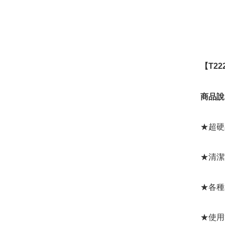
【T22
商品說
★超硬
★清潔
★各種
★使用