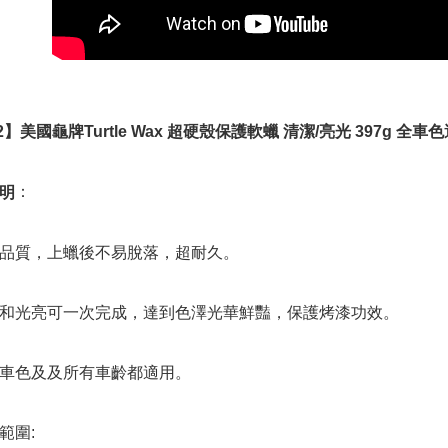
宅配
配送毎にN
離島宅配
配送毎にNT
2】美國龜牌Turtle Wax 超硬殼保護軟蠟 清潔/亮光 397g 全車
：
明
品質，上蠟後不易脫落，超耐久。
和光亮可一次完成，達到色澤光華鮮豔，保護烤漆功效。
車色及及所有車齡都適用。
範圍: