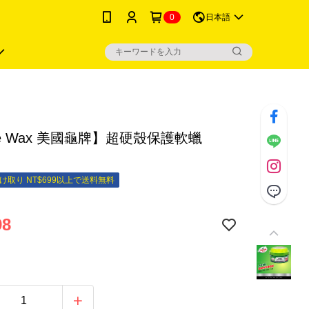
0
日本語
tle Wax 美國龜牌】超硬殼保護軟蠟
け取り NT$699以上で送料無料
98