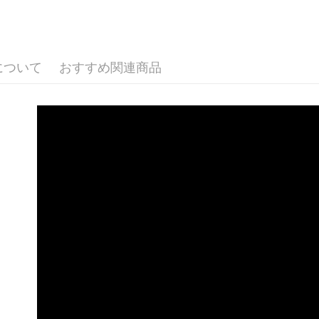
台新國
Google Pa
✨ 汽車美
台湾楽
Plus Pay
🛵 機車百
について
おすすめ関連商品
ATM払い
配送方法
全家取貨
配送毎にN
線上付款
配送毎にN
7-11取貨
配送毎にN
線上付款後
配送毎にN