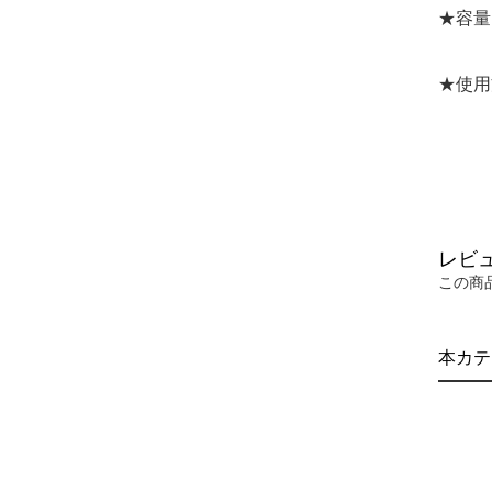
★容量
★使用
レビ
この商
本カテ