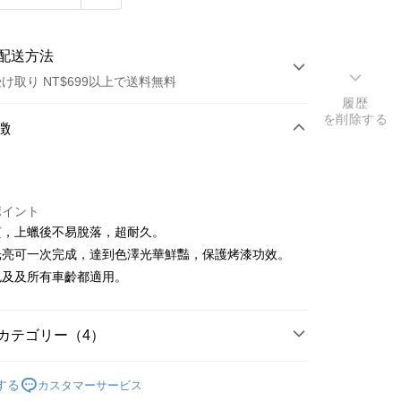
配送方法
け取り NT$699以上で送料無料
履歴
を削除する
方法
徴
カード1回払い
トカード分割払い
ポイント
い、金利0、毎回
NT$99
21行の銀行
質，上蠟後不易脫落，超耐久。
庫商業銀行
第一商業銀行
店頭代金引換
光亮可一次完成，達到色澤光華鮮豔，保護烤漆功效。
業銀行
彰化商業銀行
色及及所有車齡都適用。
業儲蓄銀行
台北富邦商業銀行
華商業銀行
兆豐國際商業銀行
小企業銀行
台中商業銀行
カテゴリー（4）
(台湾)商業銀行
華泰商業銀行
業銀行
遠東国際商業銀行
Turtle Wax 美國龜牌
業銀行
永豐商業銀行
する
カスタマーサービス
t
貨
汽車美容
業銀行
星展(台湾)商業銀行