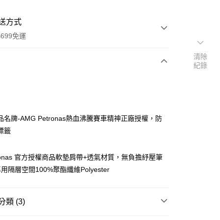
送方式
699免運
清除
紀錄
次付款
期付款
0 利率 每期
NT$933
21家銀行
名牌-AMG Petronas熱血沸騰賽車精神正廠授權，防
庫商業銀行
第一商業銀行
標籤
付款
業銀行
彰化商業銀行
業儲蓄銀行
台北富邦商業銀行
etronas 官方授權商品軟墊肩帶+透氣材質，無負擔紓壓筆
華商業銀行
兆豐國際商業銀行
隔層空間100%聚酯纖維Polyester
小企業銀行
台中商業銀行
台灣）商業銀行
華泰商業銀行
業銀行
遠東國際商業銀行
類 (3)
業銀行
永豐商業銀行
業銀行
星展（台灣）商業銀行