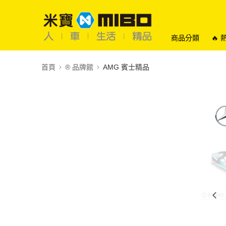
商品分類
🔥
首頁
®️ 品牌館
AMG 賓士精品