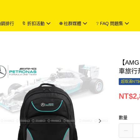
 熱銷排行
🔖 折扣活動
🌐 社群媒體
❔ FAQ 問題集
【AMG
車旅行背
超取滿NT$
NT$2,
數量