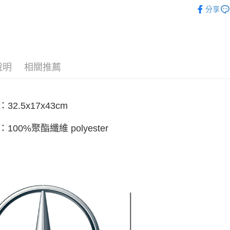
®️ 品牌館
台新國
Google Pa
分享
台灣樂
🚗 汽車百
全盈+PAY
🏎️ 賽車
ATM付款
說明
相關推薦
運送方式
全家取貨
32.5x17x43cm
每筆NT$6
線上付款
100%聚酯纖維 polyester
每筆NT$6
7-11取貨
每筆NT$6
線上付款後
每筆NT$6
宅配