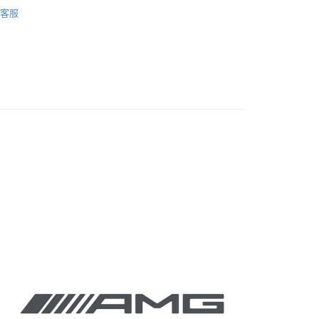
AMG 賓士精品
際商業銀行
中國信託商業銀行
y
客服
天信用卡公司
貨
人身部品
精品｜全系列
AMG 賓士精品
付款
0，滿NT$699(含以上)免運費
後全家取貨
0，滿NT$699(含以上)免運費
付款
0，滿NT$699(含以上)免運費
7-11取貨
0，滿NT$699(含以上)免運費