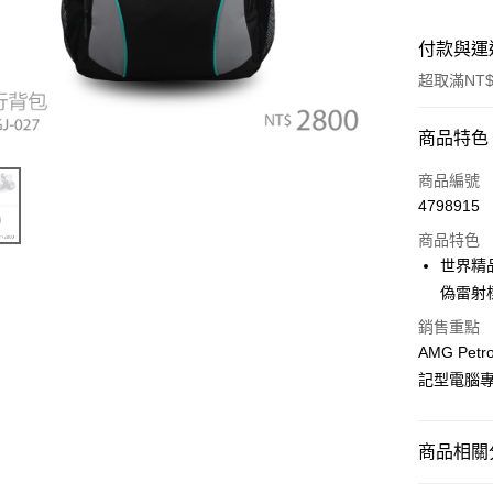
付款與運
超取滿NT$
付款方式
商品特色
信用卡一
商品編號
4798915
信用卡分
商品特色
3 期 
世界精品
合作金
偽雷射
超商取貨
華南商
銷售重點
LINE Pay
上海商
AMG P
國泰世
Apple Pay
記型電腦專用
臺灣中
匯豐（
街口支付
聯邦商
商品相關分
元大商
悠遊付
玉山商