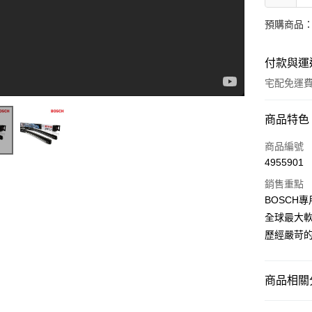
預購商品：
付款與運
宅配免運
付款方式
商品特色
信用卡一
商品編號
4955901
LINE Pay
銷售重點
Bosch Wiper Blades - Toplock Installation Video II-1-008
Apple Pay
BOSCH
全球最大
街口支付
歷經嚴苛
悠遊付
Google Pa
商品相關分
全盈+PAY
🚗 汽車百