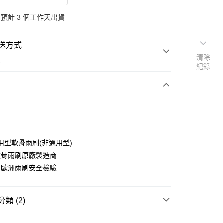
預計 3 個工作天出貨
送方式
清除
費
紀錄
次付款
專用型軟骨雨刷(非通用型)
軟骨雨刷原廠製造商
的歐洲雨刷安全檢驗
y
類 (2)
貨
雨刷