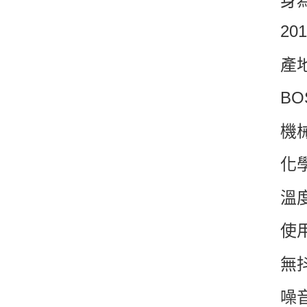
身
20
產
B
機
化
溫度
使
無
噪