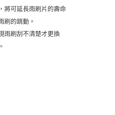
，將可延長雨刷片的壽命
雨刷的跳動。
現雨刷刮不清楚才更換
。