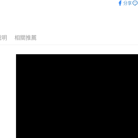
分享
ATM付款
🌧️ 雨刷
運送方式
宅配
說明
相關推薦
每筆NT$6
離島宅配
每筆NT$2
網購自取
免運費