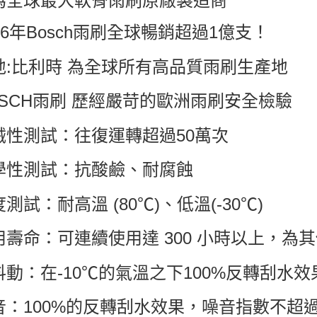
為全球最大軟骨雨刷原廠製造商
16年Bosch雨刷全球暢銷超過1億支！
地:比利時 為全球所有高品質雨刷生產地
OSCH雨刷 歷經嚴苛的歐洲雨刷安全檢驗
械性測試：往復運轉超過50萬次
學性測試：抗酸鹼、耐腐蝕
測試：耐高溫 (80℃)、低溫(-30℃)
用壽命：可連續使用達 300 小時以上，為
抖動：在-10℃的氣溫之下100%反轉刮水效
音：100%的反轉刮水效果，噪音指數不超過