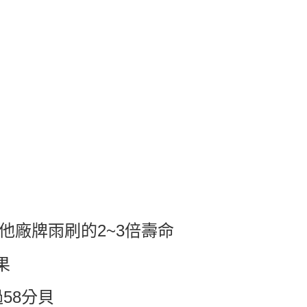
其他廠牌雨刷的2~3倍壽命
果
58分貝