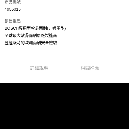
商品編號
LINE Pay
4956015
Apple Pay
銷售重點
街口支付
BOSCH專用型軟骨雨刷(非通用型)
全球最大軟骨雨刷原廠製造商
悠遊付
歷經嚴苛的歐洲雨刷安全檢驗
Google Pay
全盈+PAY
詳細說明
相關推薦
ATM付款
運送方式
宅配
每筆NT$60，滿NT$699(含以上)免運費
離島宅配
每筆NT$200