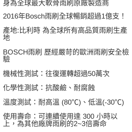
身為全球最大軟骨雨刷原廠製造商
2016年Bosch雨刷全球暢銷超過1億支！
產地:比利時 為全球所有高品質雨刷生產
地
BOSCH雨刷 歷經嚴苛的歐洲雨刷安全檢
驗
機械性測試：往復運轉超過50萬次
化學性測試：抗酸鹼、耐腐蝕
溫度測試：耐高溫 (80℃)、低溫(-30℃)
使用壽命：可連續使用達 300 小時以
上，為其他廠牌雨刷的2~3倍壽命