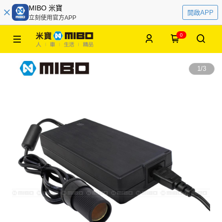
MIBO 米寶
開啟APP
立刻使用官方APP
0
1
/
3