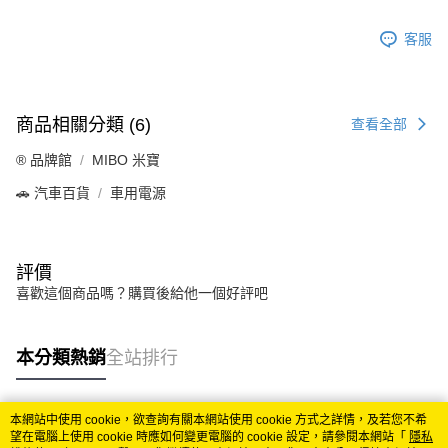
客服
商品相關分類 (6)
查看全部
®️ 品牌館
MIBO 米寶
🚗 汽車百貨
車用電源
評價
喜歡這個商品嗎？購買後給他一個好評吧
本分類熱銷
全站排行
本網站中使用 cookie，欲查詢有關本網站使用 cookie 方式之詳情，及若您不希
熱門標籤
望在電腦上使用 cookie 時應如何變更電腦的 cookie 設定，請參閱本網站「
隱私