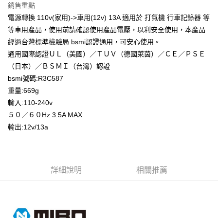
銷售重點
合作金庫商業銀行
第一商業銀行
超商取貨付款
電源轉換 110v(家用)->車用(12v) 13A 適用於 打氣機 行車記錄器 等
華南商業銀行
彰化商業銀行
等車用產品，使用前請確認使用產品電壓，以利安全使用，本產品
LINE Pay
上海商業儲蓄銀行
台北富邦商業銀行
國泰世華商業銀行
兆豐國際商業銀行
經過台灣標準檢驗局 bsmi認證通用，可安心使用。
Apple Pay
臺灣中小企業銀行
台中商業銀行
通用國際認證ＵＬ（美國）／ＴＵＶ（德國萊茵）／ＣＥ／ＰＳＥ
匯豐（台灣）商業銀行
華泰商業銀行
（日本）／ＢＳＭＩ（台灣）認證
街口支付
聯邦商業銀行
遠東國際商業銀行
bsmi號碼:R3C587
元大商業銀行
永豐商業銀行
悠遊付
重量:669g
玉山商業銀行
星展（台灣）商業銀行
輸入:110-240v
台新國際商業銀行
中國信託商業銀行
Google Pay
台灣樂天信用卡公司
５０／６０Hz 3.5A MAX
全盈+PAY
輸出:12v/13a
ATM付款
運送方式
詳細說明
相關推薦
全家取貨付款
每筆NT$60，滿NT$699(含以上)免運費
線上付款後全家取貨