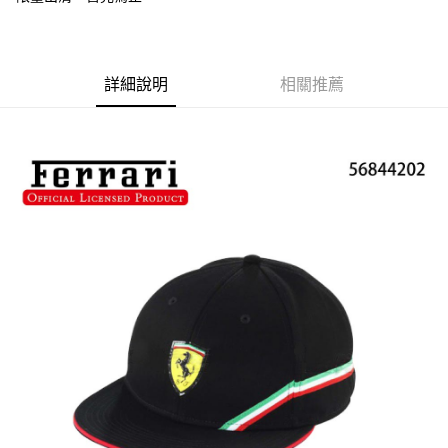
華南商業銀行
彰化商業銀行
LINE Pay
上海商業儲蓄銀行
台北富邦商業銀行
國泰世華商業銀行
兆豐國際商業銀行
Apple Pay
臺灣中小企業銀行
台中商業銀行
詳細說明
相關推薦
匯豐（台灣）商業銀行
華泰商業銀行
街口支付
聯邦商業銀行
遠東國際商業銀行
元大商業銀行
永豐商業銀行
悠遊付
玉山商業銀行
星展（台灣）商業銀行
台新國際商業銀行
中國信託商業銀行
Google Pay
台灣樂天信用卡公司
全盈+PAY
ATM付款
運送方式
全家取貨付款
每筆NT$60，滿NT$699(含以上)免運費
線上付款後全家取貨
每筆NT$60，滿NT$699(含以上)免運費