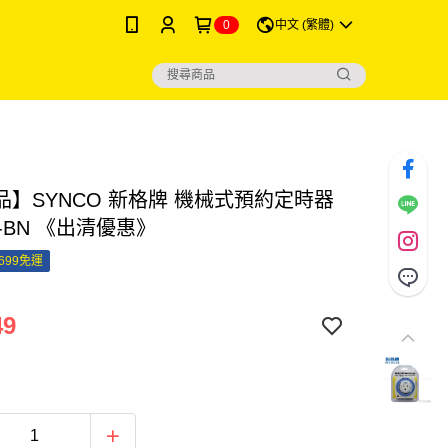
0
中文 (繁體)
品】SYNCO 新格牌 機械式預約定時器
13-BN 《出清優惠》
699免運
49