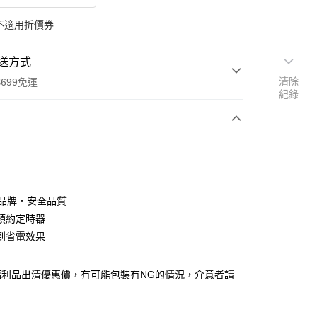
不適用折價券
送方式
清除
699免運
紀錄
次付款
期付款
0 利率 每期
NT$49
21家銀行
老品牌．安全品質
庫商業銀行
第一商業銀行
預約定時器
付款
業銀行
彰化商業銀行
到省電效果
業儲蓄銀行
台北富邦商業銀行
華商業銀行
兆豐國際商業銀行
福利品出清優惠價，有可能包裝有NG的情況，介意者請
小企業銀行
台中商業銀行
台灣）商業銀行
華泰商業銀行
業銀行
遠東國際商業銀行