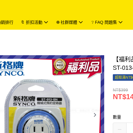
 熱銷排行
🔖 折扣活動
🌐 社群媒體
❔ FAQ 問題集
【福利
ST-0
超取滿NT$
NT$399
NT$1
數量