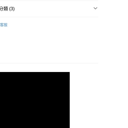
業銀行
永豐商業銀行
業銀行
星展（台灣）商業銀行
類 (3)
際商業銀行
中國信託商業銀行
y
天信用卡公司
SYNCO 新格牌
客服
品｜專區
貨
壁插轉接座
付款
0，滿NT$699(含以上)免運費
後全家取貨
0，滿NT$699(含以上)免運費
付款
0，滿NT$699(含以上)免運費
7-11取貨
0，滿NT$699(含以上)免運費