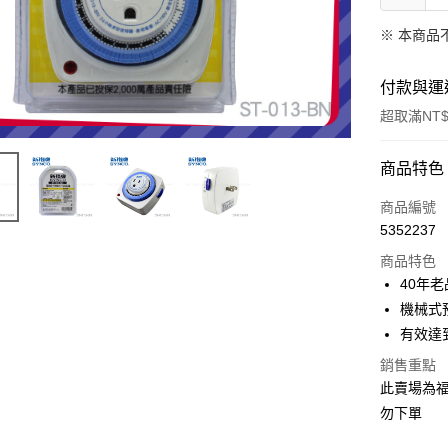
※ 本商品
付款與運
超取滿NT$
付款方式
商品特色
信用卡一
商品編號
5352237
信用卡分
商品特色
3 期 
40年
合作金
機械式
超商取貨
華南商
有效達
LINE Pay
上海商
銷售重點
國泰世
Apple Pay
此賣場為
臺灣中
匯豐（
勿下單
街口支付
聯邦商