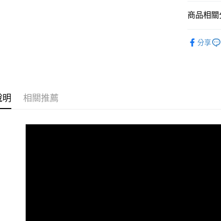
元大商
悠遊付
玉山商
商品相關分
台新國
Google Pa
台灣樂
®️ 品牌館
全盈+PAY
分享
🌈 福利
ATM付款
🏠 生活百
運送方式
說明
相關推薦
全家取貨
每筆NT$6
線上付款
每筆NT$6
7-11取貨
每筆NT$6
線上付款後
每筆NT$6