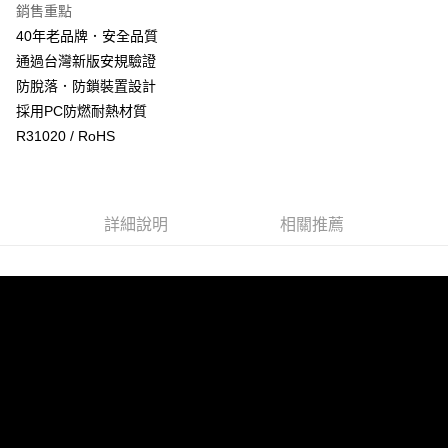
銷售重點
合作金庫商業銀行
第一商業銀行
超商取貨付款
40年老品牌．安全品質
華南商業銀行
彰化商業銀行
通過台灣新版安規驗證
LINE Pay
上海商業儲蓄銀行
台北富邦商業銀行
國泰世華商業銀行
兆豐國際商業銀行
防脫落．防鎖裝置設計
Apple Pay
臺灣中小企業銀行
台中商業銀行
採用PC防燃耐熱材質
匯豐（台灣）商業銀行
華泰商業銀行
R31020 / RoHS
街口支付
聯邦商業銀行
遠東國際商業銀行
元大商業銀行
永豐商業銀行
悠遊付
玉山商業銀行
星展（台灣）商業銀行
台新國際商業銀行
中國信託商業銀行
Google Pay
詳細說明
相關推薦
台灣樂天信用卡公司
全盈+PAY
ATM付款
運送方式
全家取貨付款
每筆NT$60，滿NT$699(含以上)免運費
線上付款後全家取貨