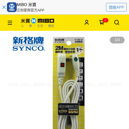
MIBO 米寶
開啟APP
立刻使用官方APP
0
1
/
4