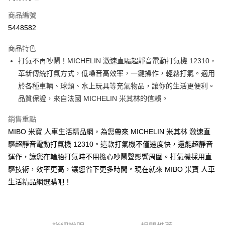
合作金庫商業銀行
第一商業銀行
超商取貨付款
商品編號
華南商業銀行
彰化商業銀行
5448582
LINE Pay
上海商業儲蓄銀行
台北富邦商業銀行
國泰世華商業銀行
兆豐國際商業銀行
商品特色
Apple Pay
臺灣中小企業銀行
台中商業銀行
打氣不再吵鬧！MICHELIN 激速直驅超靜音電動打氣機 12310，
匯豐（台灣）商業銀行
華泰商業銀行
街口支付
革新傳統打氣方式，低噪音高效率，一鍵操作，輕鬆打氣。適用
聯邦商業銀行
遠東國際商業銀行
元大商業銀行
永豐商業銀行
於各種車輛、球類、水上玩具等充氣物品，讓你的生活更便利。
悠遊付
玉山商業銀行
星展（台灣）商業銀行
品質保證，來自法國 MICHELIN 米其林的信賴。
台新國際商業銀行
中國信託商業銀行
Google Pay
台灣樂天信用卡公司
銷售重點
全盈+PAY
MIBO 米寶 人車生活精品網，為您帶來 MICHELIN 米其林 激速直
ATM付款
驅超靜音電動打氣機 12310。這款打氣機不僅速度快，還能超靜音
運作，讓您在輪胎打氣時不用擔心吵鬧聲影響周圍。打氣機採用直
運送方式
驅技術，效率更高，讓您省下更多時間。現在就來 MIBO 米寶 人車
生活精品網選購吧！
全家取貨付款
每筆NT$60，滿NT$699(含以上)免運費
線上付款後全家取貨