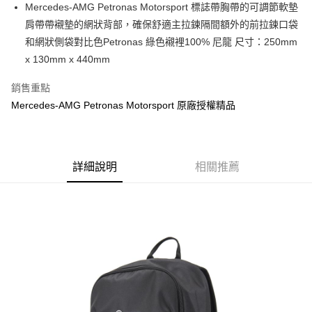
超商取貨付款
Mercedes-AMG Petronas Motorsport 標誌帶胸帶的可調節軟墊
華南商業銀行
彰化商業銀行
肩帶帶襯墊的網狀背部，確保舒適主拉鍊隔間額外的前拉鍊口袋
LINE Pay
上海商業儲蓄銀行
台北富邦商業銀行
國泰世華商業銀行
兆豐國際商業銀行
和網狀側袋對比色Petronas 綠色襯裡100% 尼龍 尺寸：250mm
Apple Pay
臺灣中小企業銀行
台中商業銀行
x 130mm x 440mm
匯豐（台灣）商業銀行
華泰商業銀行
街口支付
聯邦商業銀行
遠東國際商業銀行
銷售重點
元大商業銀行
永豐商業銀行
悠遊付
Mercedes-AMG Petronas Motorsport 原廠授權精品
玉山商業銀行
星展（台灣）商業銀行
台新國際商業銀行
中國信託商業銀行
Google Pay
台灣樂天信用卡公司
全盈+PAY
詳細說明
相關推薦
ATM付款
運送方式
全家取貨付款
每筆NT$60，滿NT$699(含以上)免運費
線上付款後全家取貨
每筆NT$60，滿NT$699(含以上)免運費