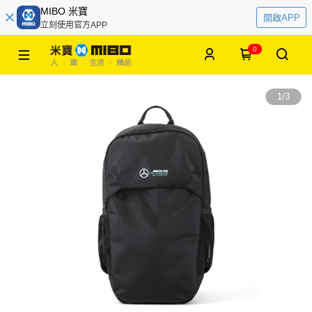
MIBO 米寶
開啟APP
立刻使用官方APP
0
1
/
3