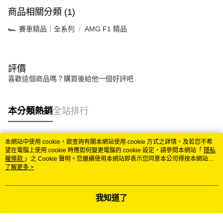
商品相關分類 (1)
🏎️ 賽車精品｜全系列
AMG F1 精品
評價
喜歡這個商品嗎？購買後給他一個好評吧
本分類熱銷
全站排行
本網站中使用 cookie，欲查詢有關本網站使用 cookie 方式之詳情，及若您不希
熱門標籤
望在電腦上使用 cookie 時應如何變更電腦的 cookie 設定，請參閱本網站「
隱私
權條款
」之 Cookie 聲明。您繼續使用本網站即表示您同意本公司得按本網站使
用條款之 Cookie 聲明使用 cookie。
了解更多 >
我知道了