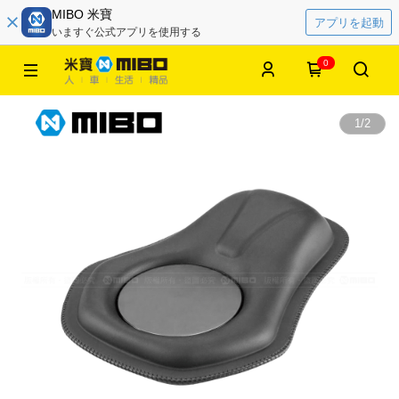
MIBO 米寶
アプリを起動
いますぐ公式アプリを使用する
0
1
/
2