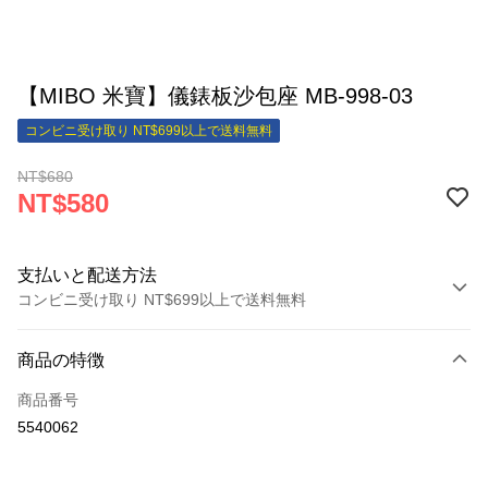
【MIBO 米寶】儀錶板沙包座 MB-998-03
コンビニ受け取り NT$699以上で送料無料
NT$680
NT$580
支払いと配送方法
コンビニ受け取り NT$699以上で送料無料
お支払い方法
商品の特徴
クレジットカード1回払い
商品番号
クレジットカード分割払い
5540062
3回払い、金利0、毎回
NT$193
21行の銀行
合作金庫商業銀行
第一商業銀行
コンビニ店頭代金引換