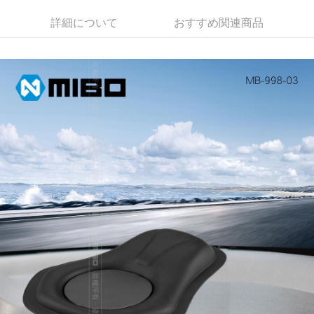
華南商業銀行
彰化商業銀行
詳細について
おすすめ関連商品
LINE Pay
上海商業儲蓄銀行
台北富邦商業銀行
国泰世華商業銀行
兆豐國際商業銀行
Apple Pay
台湾中小企業銀行
台中商業銀行
HSBC(台湾)商業銀行
華泰商業銀行
JKOPAY
聯邦商業銀行
遠東国際商業銀行
元大商業銀行
永豐商業銀行
Easy Wallet
玉山商業銀行
星展(台湾)商業銀行
台新國際商業銀行
中国信託商業銀行
Google Pay
台湾楽天クレジットカード会社
Plus Pay
ATM払い
配送方法
全家取貨付款
配送毎にNT$60、NT$699以上で送料無料
線上付款後全家取貨
配送毎にNT$60、NT$699以上で送料無料